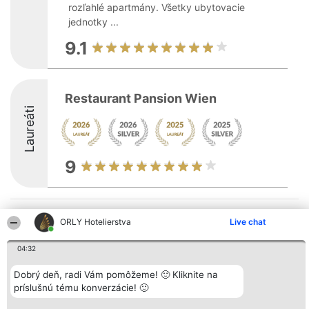
rozľahlé apartmány. Všetky ubytovacie
jednotky ...
9.1
Restaurant Pansion Wien
Laureáti
9
Organizátor hodnotenia
Hodnotenie
Kontakt
ORLY Hotelierstva
Live chat
Bright Side Solutions sp. z o.
Laureáti
Kontakt
o. sp. k.
Lista
ul. Ruska 22
wszystkich
04:32
Wrocław 50-079
Laureatów
KRS 0000749100 | Regon
Podmienky
Dobrý deň, radi Vám pomôžeme! 🙂 Kliknite na
381313360 | NIP 8943132676
Obchodné
príslušnú tému konverzácie! 🙂
+48 508 492 400
podmienky
Zásady
ochrany