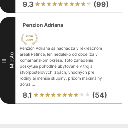
9.3
(99)
Penzion Adriana
Penzión Adriana sa nachádza v rekreačnom
areáli Patince, len neďaleko od obce Iža v
Miesto
komárňanskom okrese. Toto zariadenie
III
poskytuje pohodlné ubytovanie v troj a
štvorposteľových izbách, vhodných pre
rodiny aj menšie skupiny, pričom maximálny
dôraz ...
8.1
(54)