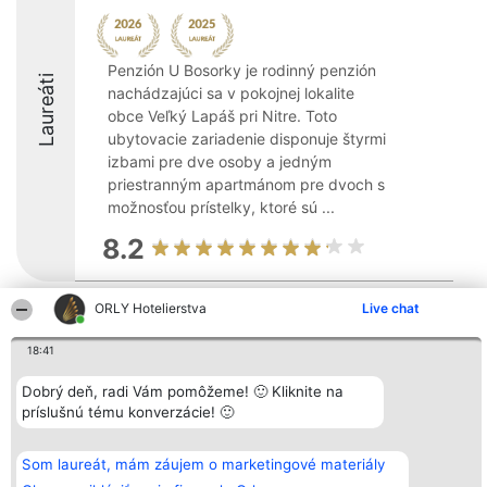
Penzión U Bosorky je rodinný penzión
Laureáti
nachádzajúci sa v pokojnej lokalite
obce Veľký Lapáš pri Nitre. Toto
ubytovacie zariadenie disponuje štyrmi
izbami pre dve osoby a jedným
priestranným apartmánom pre dvoch s
možnosťou prístelky, ktoré sú ...
8.2
ORLY Hotelierstva
Live chat
Organizátor hodnotenia
Hodnotenie
Kontakt
Bright Side Solutions sp. z o.
Laureáti
Kontakt
18:41
o. sp. k.
Lista
ul. Ruska 22
wszystkich
Wrocław 50-079
Dobrý deň, radi Vám pomôžeme! 🙂 Kliknite na
Laureatów
KRS 0000749100 | Regon
Podmienky
príslušnú tému konverzácie! 🙂
381313360 | NIP 8943132676
Obchodné
+48 508 492 400
podmienky
Zásady
Som laureát, mám záujem o marketingové materiály
ochrany