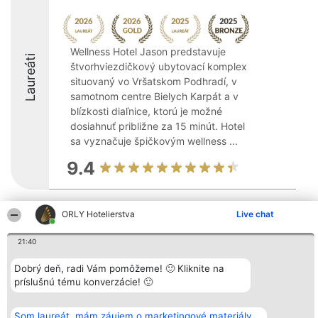
Wellness Hotel Jason predstavuje
Laureáti
štvorhviezdičkový ubytovací komplex
situovaný vo Vršatskom Podhradí, v
samotnom centre Bielych Karpát a v
blízkosti diaľnice, ktorú je možné
dosiahnuť približne za 15 minút. Hotel
sa vyznačuje špičkovým wellness ...
9.4
ORLY Hotelierstva
Live chat
Organizátor hodnotenia
Hodnotenie
Kontakt
Bright Side Solutions sp. z o.
Laureáti
Kontakt
o. sp. k.
Lista
21:40
ul. Ruska 22
wszystkich
Wrocław 50-079
Laureatów
Dobrý deň, radi Vám pomôžeme! 🙂 Kliknite na
KRS 0000749100 | Regon
Podmienky
príslušnú tému konverzácie! 🙂
381313360 | NIP 8943132676
Obchodné
+48 508 492 400
podmienky
Zásady
ochrany
Som laureát, mám záujem o marketingové materiály