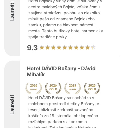
Hotel Bojnický vínny dom je situovaný v
Laureáti
centre malebných Bojníc, vďaka čomu
zaujíma atraktívnu polohu len niekoľko
minút pešo od známeho Bojnického
zámku, priamo na hlavnom námestí
mesta. Tento butikový hotel harmonicky
spája tradičné prvky ...
9.3
Hotel DÁVID Bošany - Dávid
Mihalík
Laureáti
Hotel DÁVID Bošany sa nachádza v
malebnom prostredí dediny Bošany, v
tesnej blízkosti zrekonštruovaného
kaštieľa zo 18. storočia, obklopeného
rozľahlým parkom s altánkom a
jazierkami. Táto jedinečná historická