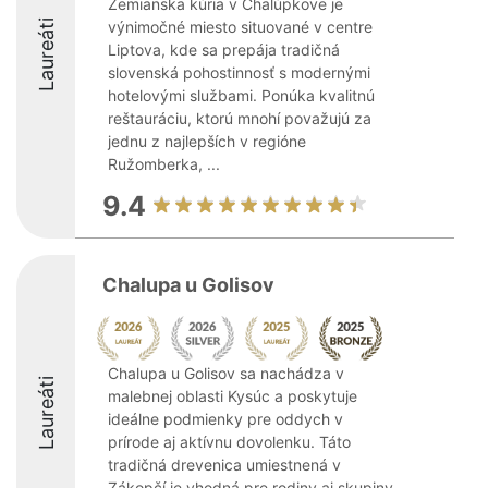
Zemianska kúria v Chalúpkove je
Laureáti
výnimočné miesto situované v centre
Liptova, kde sa prepája tradičná
slovenská pohostinnosť s modernými
hotelovými službami. Ponúka kvalitnú
reštauráciu, ktorú mnohí považujú za
jednu z najlepších v regióne
Ružomberka, ...
9.4
Chalupa u Golisov
Chalupa u Golisov sa nachádza v
Laureáti
malebnej oblasti Kysúc a poskytuje
ideálne podmienky pre oddych v
prírode aj aktívnu dovolenku. Táto
tradičná drevenica umiestnená v
Zákopčí je vhodná pre rodiny aj skupiny