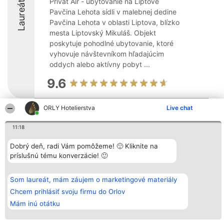
Laureáti
Privat Air - ubytovanie na Liptove
Pavčina Lehota sídli v malebnej dedine
Pavčina Lehota v oblasti Liptova, blízko
mesta Liptovský Mikuláš. Objekt
poskytuje pohodlné ubytovanie, ktoré
vyhovuje návštevníkom hľadajúcim
oddych alebo aktívny pobyt ...
9.6
ORLY Hotelierstva
Live chat
Organizátor hodnotenia
Hodnotenie
Kontakt
Bright Side Solutions sp. z o.
Laureáti
Kontakt
11:18
o. sp. k.
Lista
ul. Ruska 22
wszystkich
Dobrý deň, radi Vám pomôžeme! 🙂 Kliknite na
Wrocław 50-079
Laureatów
príslušnú tému konverzácie! 🙂
KRS 0000749100 | Regon
Podmienky
381313360 | NIP 8943132676
Obchodné
+48 508 492 400
podmienky
Zásady
Som laureát, mám záujem o marketingové materiály
ochrany
Chcem prihlásiť svoju firmu do Orlov
osobných
údajov
Mám inú otátku