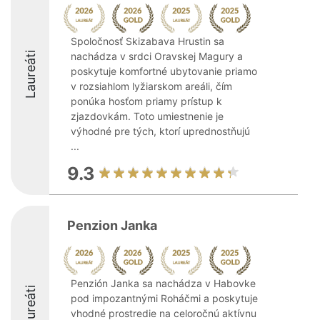
Spoločnosť Skizabava Hrustin sa
Laureáti
nachádza v srdci Oravskej Magury a
poskytuje komfortné ubytovanie priamo
v rozsiahlom lyžiarskom areáli, čím
ponúka hosťom priamy prístup k
zjazdovkám. Toto umiestnenie je
výhodné pre tých, ktorí uprednostňujú
...
9.3
Penzion Janka
Penzión Janka sa nachádza v Habovke
Laureáti
pod impozantnými Roháčmi a poskytuje
vhodné prostredie na celoročnú aktívnu