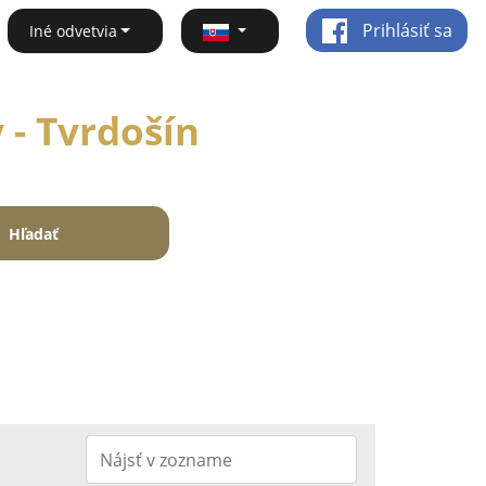
Prihlásiť sa
Iné odvetvia
 - Tvrdošín
Hľadať