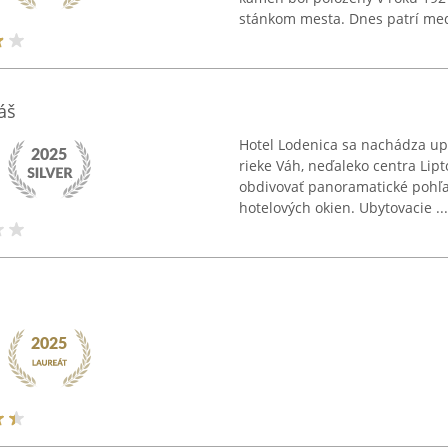
stánkom mesta. Dnes patrí medz
áš
Hotel Lodenica sa nachádza upro
rieke Váh, neďaleko centra Lip
obdivovať panoramatické pohľa
hotelových okien. Ubytovacie ...