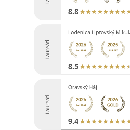
8.8
Lodenica Liptovský Mikul
Laureáti
8.5
Oravský Háj
Laureáti
9.4