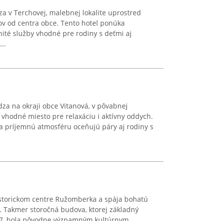
a v Terchovej, malebnej lokalite uprostred
rov od centra obce. Tento hotel ponúka
ité služby vhodné pre rodiny s deťmi aj
..
za na okraji obce Vitanová, v pôvabnej
 vhodné miesto pre relaxáciu i aktívny oddych.
 a príjemnú atmosféru oceňujú páry aj rodiny s
istorickom centre Ružomberka a spája bohatú
 Takmer storočná budova, ktorej základný
27, bola pôvodne významným kultúrnym