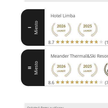
Hotel Limba
Miesto
I
8.7
(
Meander Thermal&Ski Resor
Miesto
II
8.6
(
Ostatné firmy z viťazov