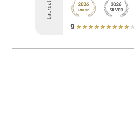
Laureáti
9