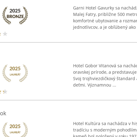
Garni Hotel Gavurky sa nachádz
Malej Fatry, približne 500 met
komfortné ubytovanie a rozman
jednotlivcov, a je obľúbený ako .
Hotel Gobor Vitanová sa nachád
oravskej prírode, a predstavuje
Svoj trojhviezdičkový štandard
deťmi. Významnou ...
rok
Hotel Kultúra sa nachádza v h
tradíciu s moderným pohodlím.
kameň bol položený v roku 19