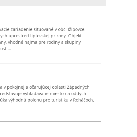
cie zariadenie situované v obci Ižipovce,
ych uprostred liptovskej prírody. Objekt
ny, vhodné najmä pre rodiny a skupiny
sť ...
a v pokojnej a očarujúcej oblasti Západných
 predstavuje vyhľadávané miesto na oddych
núka výhodnú polohu pre turistiku v Roháčoch,