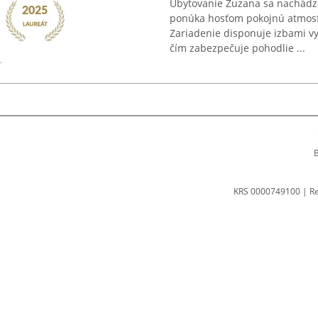
Ubytovanie Zuzana sa nachádza 
ponúka hosťom pokojnú atmosf
Zariadenie disponuje izbami v
čím zabezpečuje pohodlie ...
B
KRS 0000749100 | R