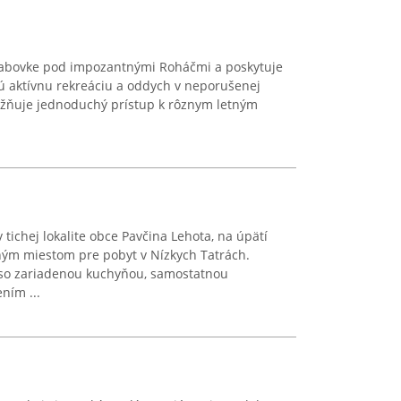
Habovke pod impozantnými Roháčmi a poskytuje
ú aktívnu rekreáciu a oddych v neporušenej
žňuje jednoduchý prístup k rôznym letným
tichej lokalite obce Pavčina Lehota, na úpätí
ným miestom pre pobyt v Nízkych Tatrách.
 so zariadenou kuchyňou, samostatnou
ním ...