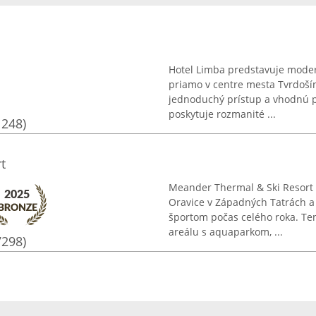
Hotel Limba predstavuje modern
priamo v centre mesta Tvrdošín
jednoduchý prístup a vhodnú p
poskytuje rozmanité ...
1248)
t
Meander Thermal & Ski Resort
Oravice v Západných Tatrách a
športom počas celého roka. Ten
areálu s aquaparkom, ...
7298)