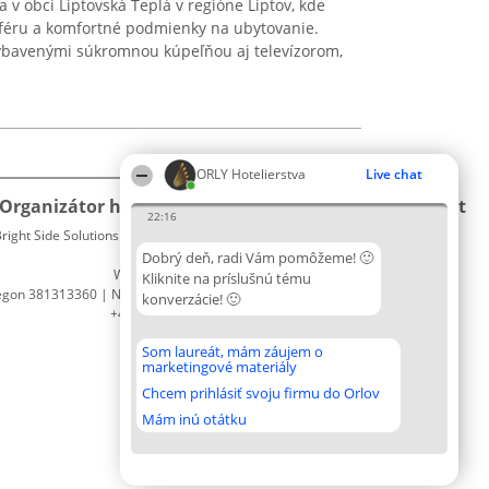
v obci Liptovská Teplá v regióne Liptov, kde
éru a komfortné podmienky na ubytovanie.
ybavenými súkromnou kúpeľňou aj televízorom,
ORLY Hotelierstva
Live chat
Organizátor hodnotenia
Hodnotenie
Kontakt
22:16
right Side Solutions sp. z o. o. sp. k.
Laureáti
Kontakt
ul. Ruska 22
Lista
Dobrý deň, radi Vám pomôžeme! 🙂
Wrocław 50-079
wszystkich
Kliknite na príslušnú tému
egon 381313360 | NIP 8943132676
Laureatów
konverzácie! 🙂
+48 508 492 400
Podmienky
Obchodné
Som laureát, mám záujem o
podmienky
marketingové materiály
Zásady
Chcem prihlásiť svoju firmu do Orlov
ochrany
osobných
Mám inú otátku
údajov