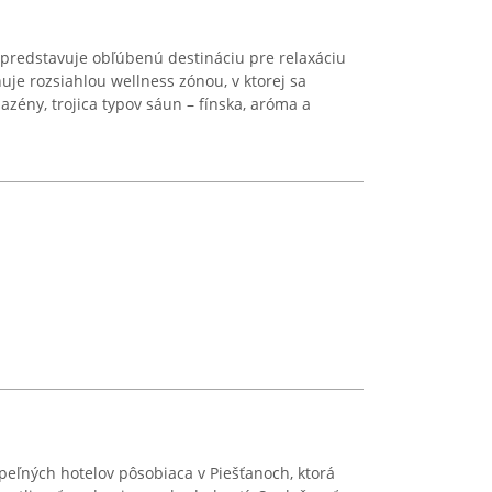
predstavuje obľúbenú destináciu pre relaxáciu
uje rozsiahlou wellness zónou, v ktorej sa
azény, trojica typov sáun – fínska, aróma a
eľných hotelov pôsobiaca v Piešťanoch, ktorá