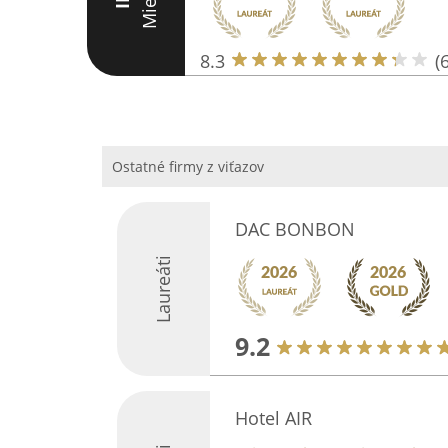
Miesto
III
8.3
(
Ostatné firmy z viťazov
DAC BONBON
Laureáti
9.2
Hotel AIR