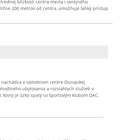
rednej blízkosti centra mesta i verejného
ibližne 200 metrov od centra, umožňuje ľahký prístup
 nachádza v samotnom centre Dunajskej
hodlného ubytovania a rozsiahlych služieb v
el, ktorý je úzko spätý so športovým klubom DAC,