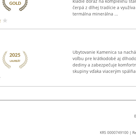
kladie dôraz na komplexnú star
čerpá z dlhej tradície a využíva
termálna minerálna ...
Ubytovanie Kamenica sa nachád
voľbu pre krátkodobé aj dlhodo
dediny a zabezpečuje komfort
skupiny vďaka viacerým spálňa
B
KRS 0000749100 | R