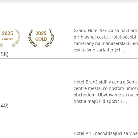
Grand Hotel Senica sa nachádz
pri hlavnej ceste. Hotel pôsob
zameraný na manažérsku klien
exkluzívne zariadených ...
458)
Hotel Branč sídli v centre Sen
centre mesta, čo hosťom umožň
obchodom. Ubytovanie sa nach
hostia majú k dispozícii ...
540)
Hotel Arli, nachádzajúci sa v S