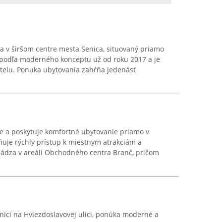
a v širšom centre mesta Senica, situovaný priamo
í podľa moderného konceptu už od roku 2017 a je
telu. Ponuka ubytovania zahŕňa jedenásť
ice a poskytuje komfortné ubytovanie priamo v
uje rýchly prístup k miestnym atrakciám a
ádza v areáli Obchodného centra Branč, pričom
enici na Hviezdoslavovej ulici, ponúka moderné a