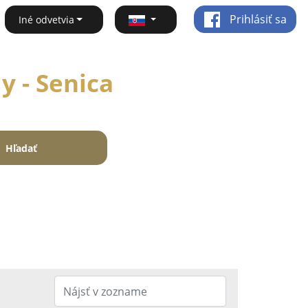
Prihlásiť sa
Iné odvetvia
y - Senica
Hľadať