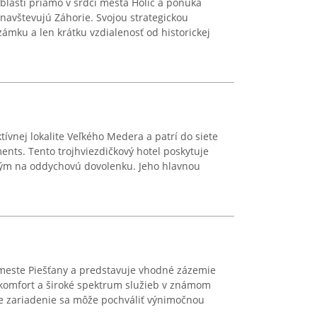
 oblasti priamo v srdci mesta Holíč a ponúka
 navštevujú Záhorie. Svojou strategickou
zámku a len krátku vzdialenosť od historickej
ívnej lokalite Veľkého Medera a patrí do siete
nts. Tento trojhviezdičkový hotel poskytuje
ým na oddychovú dovolenku. Jeho hlavnou
meste Piešťany a predstavuje vhodné zázemie
 komfort a široké spektrum služieb v známom
e zariadenie sa môže pochváliť výnimočnou