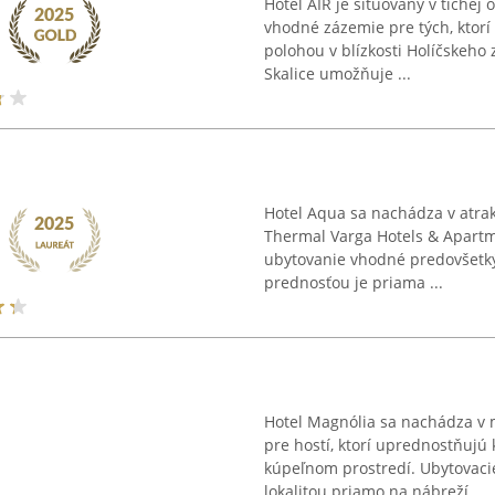
Hotel AIR je situovaný v tichej
vhodné zázemie pre tých, ktorí
polohou v blízkosti Holíčskeho 
Skalice umožňuje ...
Hotel Aqua sa nachádza v atrakt
Thermal Varga Hotels & Apartme
ubytovanie vhodné predovšetk
prednosťou je priama ...
Hotel Magnólia sa nachádza v 
pre hostí, ktorí uprednostňujú
kúpeľnom prostredí. Ubytovaci
lokalitou priamo na nábreží ...