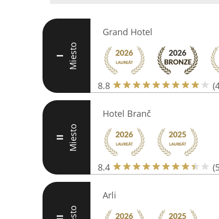
Grand Hotel
Miesto
I
8.8
(
Hotel Branč
Miesto
II
8.4
(
Arli