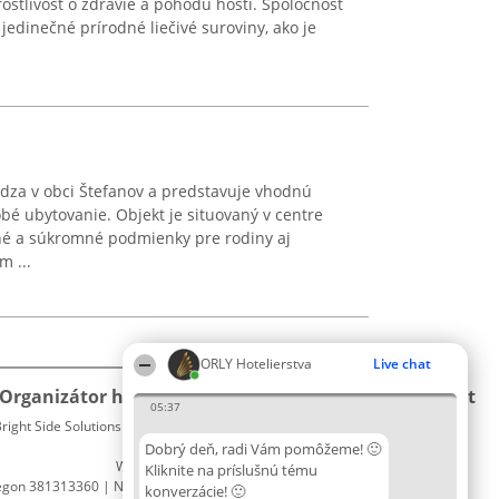
ostlivosť o zdravie a pohodu hostí. Spoločnosť
 jedinečné prírodné liečivé suroviny, ako je
za v obci Štefanov a predstavuje vhodnú
bé ubytovanie. Objekt je situovaný v centre
né a súkromné podmienky pre rodiny aj
m ...
ORLY Hotelierstva
Live chat
Organizátor hodnotenia
Hodnotenie
Kontakt
05:37
right Side Solutions sp. z o. o. sp. k.
Laureáti
Kontakt
ul. Ruska 22
Lista
Dobrý deň, radi Vám pomôžeme! 🙂
Wrocław 50-079
wszystkich
Kliknite na príslušnú tému
egon 381313360 | NIP 8943132676
Laureatów
konverzácie! 🙂