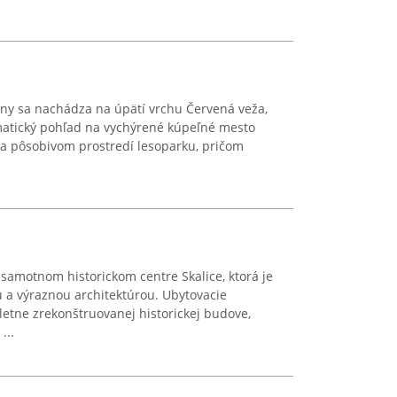
any sa nachádza na úpätí vrchu Červená veža,
atický pohľad na vychýrené kúpeľné mesto
m a pôsobivom prostredí lesoparku, pričom
 samotnom historickom centre Skalice, ktorá je
 a výraznou architektúrou. Ubytovacie
letne zrekonštruovanej historickej budove,
...