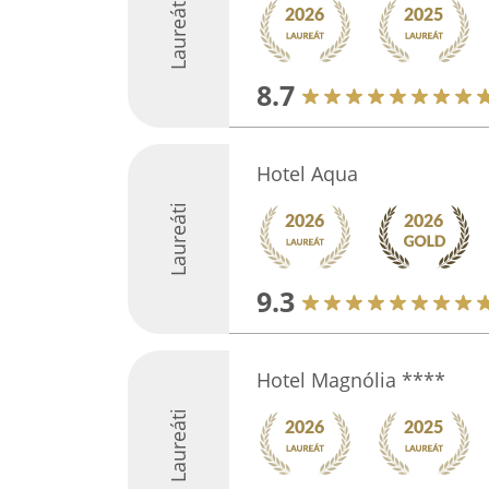
Laureáti
8.7
Hotel Aqua
Laureáti
9.3
Hotel Magnólia ****
Laureáti