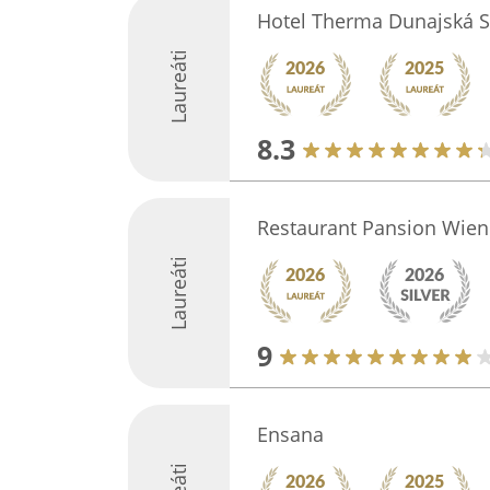
Hotel Therma Dunajská S
Laureáti
8.3
Restaurant Pansion Wien
Laureáti
9
Ensana