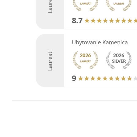
Laureáti
8.7
Ubytovanie Kamenica
Laureáti
9