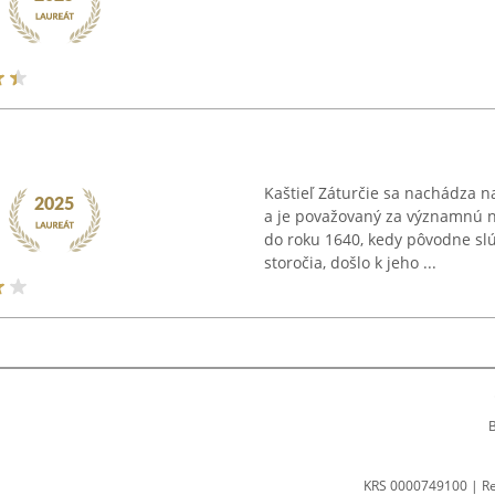
Kaštieľ Záturčie sa nachádza n
a je považovaný za významnú n
do roku 1640, kedy pôvodne slú
storočia, došlo k jeho ...
B
KRS 0000749100 | R