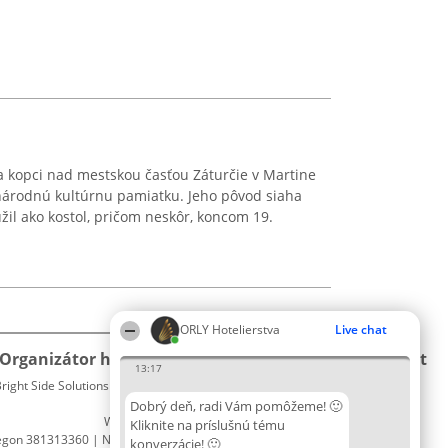
a kopci nad mestskou časťou Záturčie v Martine
árodnú kultúrnu pamiatku. Jeho pôvod siaha
žil ako kostol, pričom neskôr, koncom 19.
ORLY Hotelierstva
Live chat
Organizátor hodnotenia
Hodnotenie
Kontakt
13:17
right Side Solutions sp. z o. o. sp. k.
Laureáti
Kontakt
ul. Ruska 22
Lista
Dobrý deň, radi Vám pomôžeme! 🙂
Wrocław 50-079
wszystkich
Kliknite na príslušnú tému
egon 381313360 | NIP 8943132676
Laureatów
konverzácie! 🙂