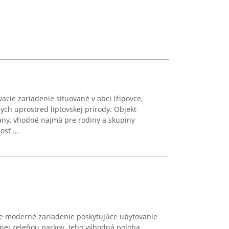
cie zariadenie situované v obci Ižipovce,
ych uprostred liptovskej prírody. Objekt
ny, vhodné najmä pre rodiny a skupiny
sť ...
uje moderné zariadenie poskytujúce ubytovanie
enej zeleňou parkov. Jeho výhodná poloha