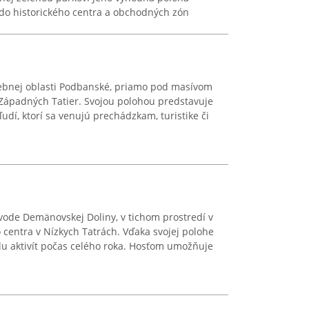
do historického centra a obchodných zón
lebnej oblasti Podbanské, priamo pod masívom
 Západných Tatier. Svojou polohou predstavuje
dí, ktorí sa venujú prechádzkam, turistike či
vode Demänovskej Doliny, v tichom prostredí v
centra v Nízkych Tatrách. Vďaka svojej polohe
lu aktivít počas celého roka. Hosťom umožňuje