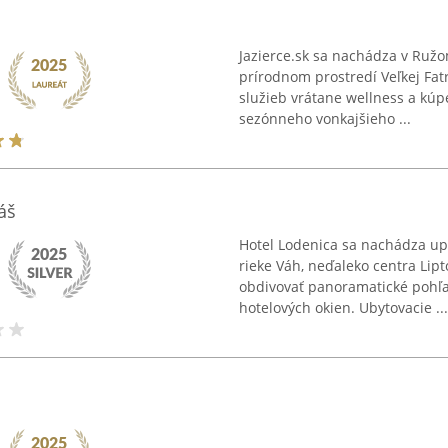
Jazierce.sk sa nachádza v Ruž
prírodnom prostredí Veľkej Fa
služieb vrátane wellness a kúp
sezónneho vonkajšieho ...
áš
Hotel Lodenica sa nachádza upro
rieke Váh, neďaleko centra Lip
obdivovať panoramatické pohľa
hotelových okien. Ubytovacie ...