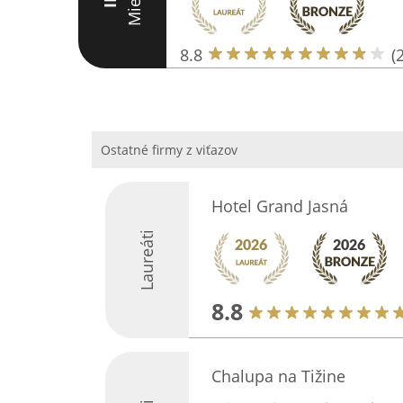
Miesto
III
8.8
(
Ostatné firmy z viťazov
Hotel Grand Jasná
Laureáti
8.8
Chalupa na Tižine