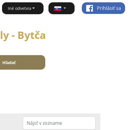
Prihlásiť sa
Iné odvetvia
y - Bytča
Hľadať