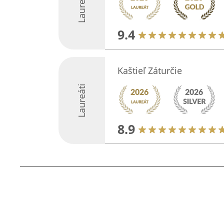
Laureáti
9.4
Kaštieľ Záturčie
Laureáti
8.9