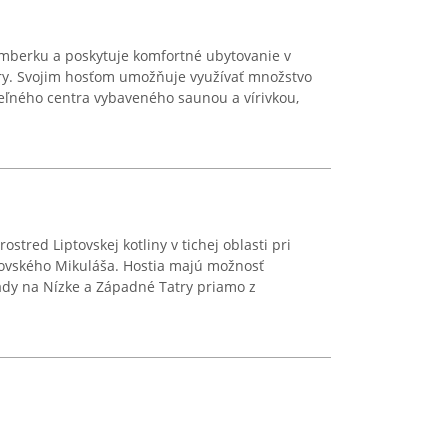
omberku a poskytuje komfortné ubytovanie v
try. Svojim hosťom umožňuje využívať množstvo
eľného centra vybaveného saunou a vírivkou,
stred Liptovskej kotliny v tichej oblasti pri
tovského Mikuláša. Hostia majú možnosť
dy na Nízke a Západné Tatry priamo z