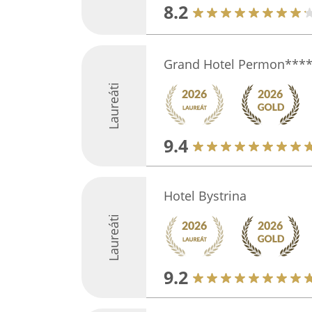
8.2
Grand Hotel Permon***
Laureáti
9.4
Hotel Bystrina
Laureáti
9.2