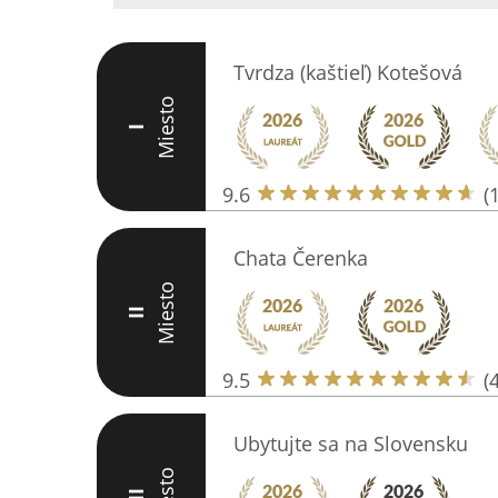
Tvrdza (kaštieľ) Kotešová
Miesto
I
9.6
(
Chata Čerenka
Miesto
II
9.5
(
Ubytujte sa na Slovensku