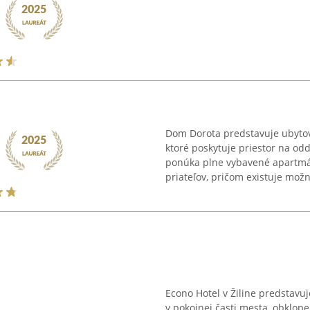
Dom Dorota predstavuje ubytova
ktoré poskytuje priestor na odd
ponúka plne vybavené apartmá
priateľov, pričom existuje možno
Econo Hotel v Žiline predstav
v pokojnej časti mesta, obklop