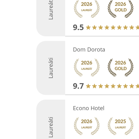
Laureáti
9.5
Dom Dorota
Laureáti
9.7
Econo Hotel
Laureáti