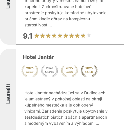
liečebné pobyty v meste známom svojimi
kúpeľmi. Zrekonštruované hotelové
prostredie poskytuje komfortné ubytovanie,
pričom kladie dôraz na komplexnú
starostlivosť ...
9.1
Hotel Jantár
Laureáti
Hotel Jantár nachádzajúci sa v Dudinciach
je umiestnený v pokojnej oblasti na okraji
kúpeľného mestečka a je obklopený
vinicami. Zariadenie poskytuje ubytovanie v
šesťdesiatich piatich izbách a apartmánoch
s moderným vybavením a výhľadom, ...