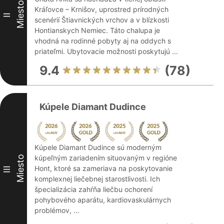
Miesto
Kráľovce – Krnišov, uprostred prírodných
II
scenérií Štiavnických vrchov a v blízkosti
Hontianskych Nemiec. Táto chalupa je
vhodná na rodinné pobyty aj na oddych s
priateľmi. Ubytovacie možnosti poskytujú ...
9.4
(78)
Kúpele Diamant Dudince
Kúpele Diamant Dudince sú moderným
kúpeľným zariadením situovaným v regióne
Miesto
Hont, ktoré sa zameriava na poskytovanie
III
komplexnej liečebnej starostlivosti. Ich
špecializácia zahŕňa liečbu ochorení
pohybového aparátu, kardiovaskulárnych
problémov, ...