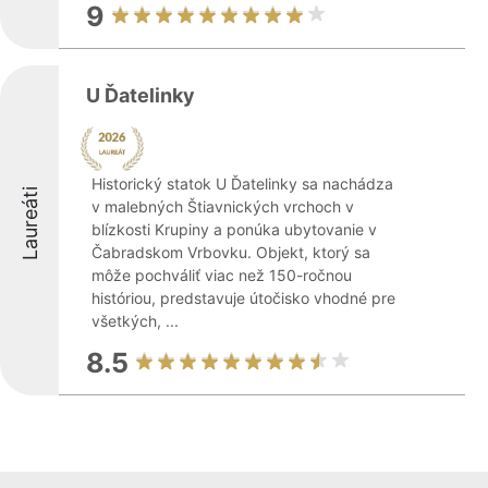
9
U Ďatelinky
Historický statok U Ďatelinky sa nachádza
Laureáti
v malebných Štiavnických vrchoch v
blízkosti Krupiny a ponúka ubytovanie v
Čabradskom Vrbovku. Objekt, ktorý sa
môže pochváliť viac než 150-ročnou
históriou, predstavuje útočisko vhodné pre
všetkých, ...
8.5