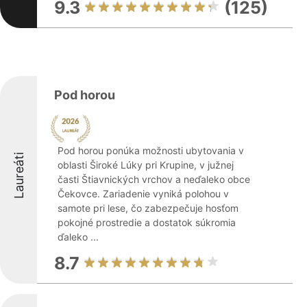
9.3
(125)
Pod horou
Pod horou ponúka možnosti ubytovania v
Laureáti
oblasti Široké Lúky pri Krupine, v južnej
časti Štiavnických vrchov a neďaleko obce
Čekovce. Zariadenie vyniká polohou v
samote pri lese, čo zabezpečuje hosťom
pokojné prostredie a dostatok súkromia
ďaleko ...
8.7