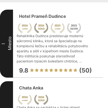
Hotel Prameň Dudince
Rehaklinika Dudince predstavuje modernú
Miesto
súkromnú kliniku, ktorá sa špecializuje na
I
komplexnú liečbu a rehabilitáciu pohybového
aparátu a sídli v kúpeľnom meste Dudince.
Táto inštitúcia poskytuje starostlivosť
pacientom trpiacim bolesťami chrbtice, ...
9.8
(50)
Chata Anka
Chata Anka sa nachádza v tichej oblasti