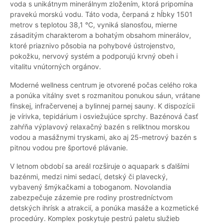
voda s unikátnym minerálnym zložením, ktorá pripomína
pravekú morskú vodu. Táto voda, čerpaná z hĺbky 1501
metrov s teplotou 38,1 °C, vyniká slanosťou, mierne
zásaditým charakterom a bohatým obsahom minerálov,
ktoré priaznivo pôsobia na pohybové ústrojenstvo,
pokožku, nervový systém a podporujú krvný obeh i
vitalitu vnútorných orgánov.
Moderné wellness centrum je otvorené počas celého roka
a ponúka vitálny svet s rozmanitou ponukou sáun, vrátane
fínskej, infračervenej a bylinnej parnej sauny. K dispozícii
je vírivka, tepidárium i osviežujúce sprchy. Bazénová časť
zahŕňa výplavový relaxačný bazén s reliktnou morskou
vodou a masážnymi tryskami, ako aj 25-metrový bazén s
pitnou vodou pre športové plávanie.
V letnom období sa areál rozširuje o aquapark s ďalšími
bazénmi, medzi nimi sedací, detský či plavecký,
vybavený šmýkačkami a toboganom. Novolandia
zabezpečuje zázemie pre rodiny prostredníctvom
detských ihrísk a atrakcií, a ponúka masáže a kozmetické
procedúry. Komplex poskytuje pestrú paletu služieb