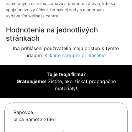
zameraných na relax, zábavu a podporu zdravia, kde sa
spája priaznivý účinok termálnej vody s moderným
vybavením wellness centra.
Hodnotenia na jednotlivých
stránkach
Iba prihlásení používatelia majú prístup k týmto
údajom.
Kliknite sem pre prihlásenie.
To je tvoja firma
?
Gratulujeme!
Zistite, ako získať propagačné
materiály!
Rapovce
ulica Samota 269/1