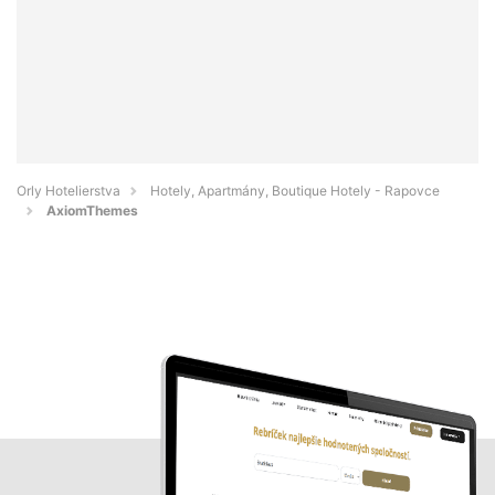
Orly Hotelierstva
Hotely, Apartmány, Boutique Hotely - Rapovce
AxiomThemes