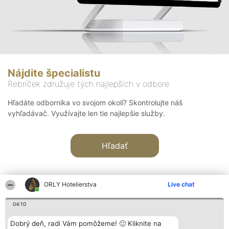
Nájdite špecialistu
Rebríček združuje tých najlepších v odbore
Hľadáte odborníka vo svojom okolí? Skontrolujte náš
vyhľadávač. Využívajte len tie najlepšie služby.
Hľadať
ORLY Hotelierstva
Live chat
04:10
Organizátor hodnotenia
Hodnotenie
Kontakt
Dobrý deň, radi Vám pomôžeme! 🙂 Kliknite na
Bright Side Solutions sp. z o.
Laureáti
Kontakt