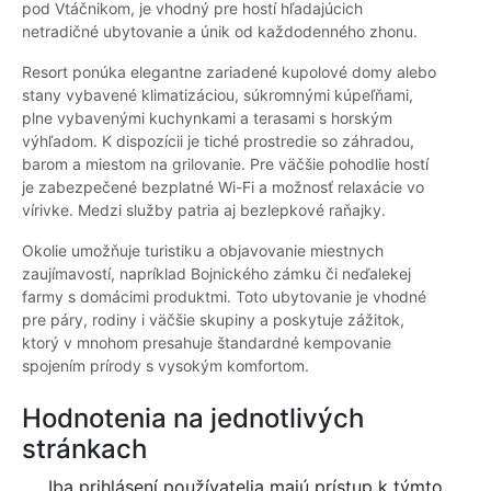
pod Vtáčnikom, je vhodný pre hostí hľadajúcich
netradičné ubytovanie a únik od každodenného zhonu.
Resort ponúka elegantne zariadené kupolové domy alebo
stany vybavené klimatizáciou, súkromnými kúpeľňami,
plne vybavenými kuchynkami a terasami s horským
výhľadom. K dispozícii je tiché prostredie so záhradou,
barom a miestom na grilovanie. Pre väčšie pohodlie hostí
je zabezpečené bezplatné Wi-Fi a možnosť relaxácie vo
vírivke. Medzi služby patria aj bezlepkové raňajky.
Okolie umožňuje turistiku a objavovanie miestnych
zaujímavostí, napríklad Bojnického zámku či neďalekej
farmy s domácimi produktmi. Toto ubytovanie je vhodné
pre páry, rodiny i väčšie skupiny a poskytuje zážitok,
ktorý v mnohom presahuje štandardné kempovanie
spojením prírody s vysokým komfortom.
Hodnotenia na jednotlivých
stránkach
Iba prihlásení používatelia majú prístup k týmto