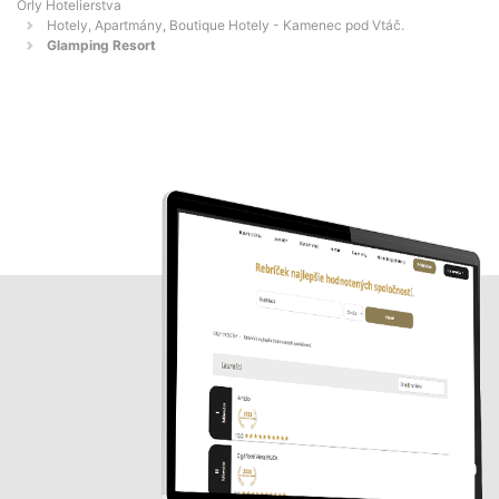
Orly Hotelierstva
Hotely, Apartmány, Boutique Hotely - Kamenec pod Vtáč.
Glamping Resort