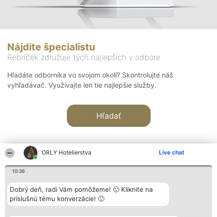
Nájdite špecialistu
Rebríček združuje tých najlepších v odbore
Hľadáte odborníka vo svojom okolí? Skontrolujte náš
vyhľadávač. Využívajte len tie najlepšie služby.
Hľadať
ORLY Hotelierstva
Live chat
10:36
Organizátor hodnotenia
Hodnotenie
Kontakt
Dobrý deň, radi Vám pomôžeme! 🙂 Kliknite na
Bright Side Solutions sp. z o.
Laureáti
Kontakt
príslušnú tému konverzácie! 🙂
o. sp. k.
Lista
ul. Ruska 22
wszystkich
Wrocław 50-079
Laureatów