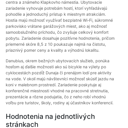
centra a známeho Klapkovho námestia. Ubytovacie
zariadenie vyhovuje potrebám hostí, ktorí vyhľadávajú
pohodlie a jednoduchý prístup k miestnym atrakciám.
Hostia majú možnosť využívať bezplatné Wi-Fi, súkromné
parkovisko vrátane garážových miest, ako aj možnosť
samoobslužného príchodu, čo zvyšuje celkový komfort
pobytu. Zariadenie dosahuje pozitívne hodnotenia, pričom
priemerné skóre 8,5 z 10 poukazuje najmä na čistotu,
priaznivý pomer ceny a kvality a výhodnú lokalitu.
Danubius, okrem bežných ubytovacích služieb, ponúka
hosťom aj ďalšie možnosti ako sú bicykle na výlety po
cyklocestách pozdĺž Dunaja či prenájom lodí pre aktivity
na vode. V okolí majú návštevníci možnosť skúsiť jazdu na
koni v malebnom prostredí. Zariadenie poskytuje aj
konferenčné miestnosti vhodné na pracovné stretnutia,
prezentácie a rôzne podujatia, čo z neho robí vhodnú
voľbu pre turistov, školy, rodiny aj účastníkov konferencií.
Hodnotenia na jednotlivých
stránkach