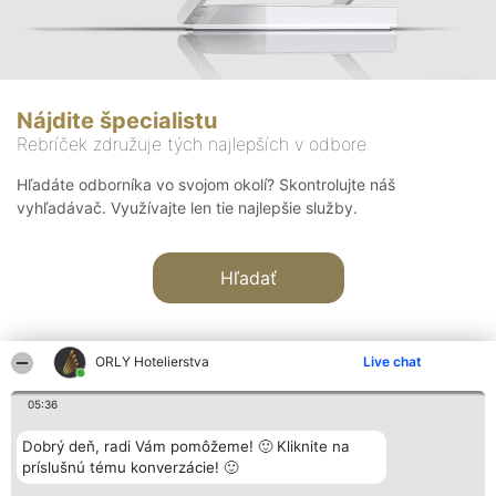
Nájdite špecialistu
Rebríček združuje tých najlepších v odbore
Hľadáte odborníka vo svojom okolí? Skontrolujte náš
vyhľadávač. Využívajte len tie najlepšie služby.
Hľadať
ORLY Hotelierstva
Live chat
05:36
Organizátor hodnotenia
Hodnotenie
Kontakt
Dobrý deň, radi Vám pomôžeme! 🙂 Kliknite na
Bright Side Solutions sp. z o.
Laureáti
Kontakt
príslušnú tému konverzácie! 🙂
o. sp. k.
Lista
ul. Ruska 22
wszystkich