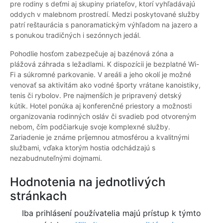
pre rodiny s deťmi aj skupiny priateľov, ktorí vyhľadávajú
oddych v malebnom prostredí. Medzi poskytované služby
patrí reštaurácia s panoramatickým výhľadom na jazero a
s ponukou tradičných i sezónnych jedál.
Pohodlie hosťom zabezpečuje aj bazénová zóna a
plážová záhrada s ležadlami. K dispozícii je bezplatné Wi-
Fi a súkromné parkovanie. V areáli a jeho okolí je možné
venovať sa aktivitám ako vodné športy vrátane kanoistiky,
tenis či rybolov. Pre najmenších je pripravený detský
kútik. Hotel ponúka aj konferenčné priestory a možnosti
organizovania rodinných osláv či svadieb pod otvoreným
nebom, čím podčiarkuje svoje komplexné služby.
Zariadenie je známe príjemnou atmosférou a kvalitnými
službami, vďaka ktorým hostia odchádzajú s
nezabudnuteľnými dojmami.
Hodnotenia na jednotlivých
stránkach
Iba prihlásení používatelia majú prístup k týmto