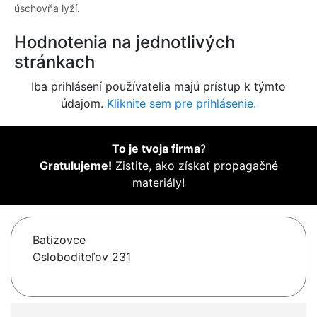
úschovňa lyží.
Hodnotenia na jednotlivých
stránkach
Iba prihlásení používatelia majú prístup k týmto
údajom.
Kliknite sem pre prihlásenie.
To je tvoja firma
?
Gratulujeme!
Zistite, ako získať propagačné
materiály!
Batizovce
Osloboditeľov 231