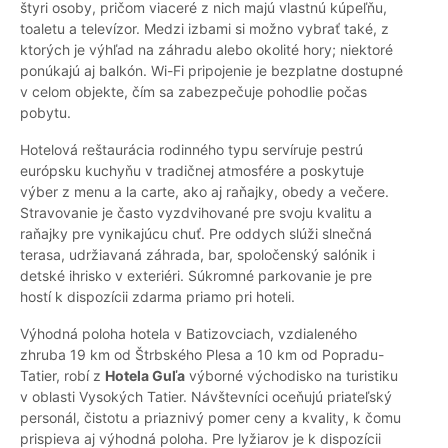
štyri osoby, pričom viaceré z nich majú vlastnú kúpeľňu,
toaletu a televízor. Medzi izbami si možno vybrať také, z
ktorých je výhľad na záhradu alebo okolité hory; niektoré
ponúkajú aj balkón. Wi-Fi pripojenie je bezplatne dostupné
v celom objekte, čím sa zabezpečuje pohodlie počas
pobytu.
Hotelová reštaurácia rodinného typu servíruje pestrú
európsku kuchyňu v tradičnej atmosfére a poskytuje
výber z menu a la carte, ako aj raňajky, obedy a večere.
Stravovanie je často vyzdvihované pre svoju kvalitu a
raňajky pre vynikajúcu chuť. Pre oddych slúži slnečná
terasa, udržiavaná záhrada, bar, spoločenský salónik i
detské ihrisko v exteriéri. Súkromné parkovanie je pre
hostí k dispozícii zdarma priamo pri hoteli.
Výhodná poloha hotela v Batizovciach, vzdialeného
zhruba 19 km od Štrbského Plesa a 10 km od Popradu-
Tatier, robí z
Hotela Guľa
výborné východisko na turistiku
v oblasti Vysokých Tatier. Návštevníci oceňujú priateľský
personál, čistotu a priaznivý pomer ceny a kvality, k čomu
prispieva aj výhodná poloha. Pre lyžiarov je k dispozícii