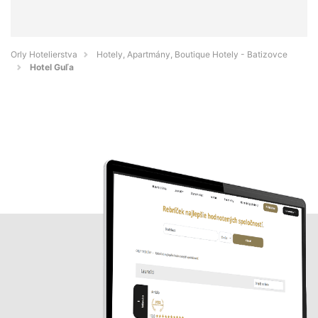
Orly Hotelierstva
Hotely, Apartmány, Boutique Hotely - Batizovce
Hotel Guľa