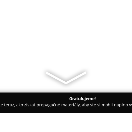
Gratulujeme!
ite teraz, ako získať propagačné materiály, aby ste si mohli naplno 
Hotely - Ružomberok
Hotel Hrabovo - Ružomberok