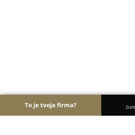
To je tvoja firma?
Zist
Orly Hotelierstva
Hotely, Apartmány, Boutique 