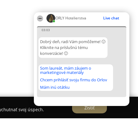
ORLY Hotelierstva
Live chat
03:03
Dobrý deň, radi Vám pomôžeme! 🙂
Kliknite na príslušnú tému
konverzácie! 🙂
Som laureát, mám záujem o
marketingové materiály
Chcem prihlásiť svoju firmu do Orlov
Mám inú otátku
Zistiť
vychutnať svoj úspech.