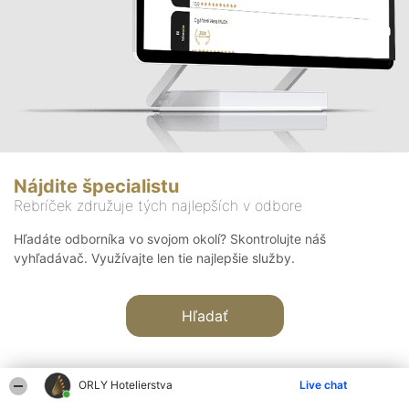
Nájdite špecialistu
Rebríček združuje tých najlepších v odbore
Hľadáte odborníka vo svojom okolí? Skontrolujte náš
vyhľadávač. Využívajte len tie najlepšie služby.
Hľadať
ORLY Hotelierstva
Live chat