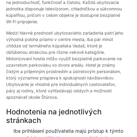
na jednoduchosť, funkčnosť a čistotu. Každá ubytovacia
jednotka disponuje televízorom, chladničkou a súkromnou
kúpeľňou, pričom v celom objekte je dostupné bezplatné
Wi-Fi pripojenie.
Medzi hlavné prednosti ubytovacieho zariadenia patrí jeho
výhodná poloha priamo v centre mesta, iba pár minút
chôdze od termálneho kúpaliska Vadaš, ktoré je
obľúbenou atrakciou pre rôzne vekové kategórie.
Motorizovaní hostia môžu využiť bezplatné parkovanie na
uzavretom parkovisku vo dvore areálu. Hotel je známy
čistým a príjemným prostredím a ústretovým personálom,
ktorý významne prispieva k spokojnosti návštevníkov.
Ubytovanie je vhodné pre individuálnych cestovateľov,
páry aj rodiny, ktoré vyhľadávajú oddych a možnosti
spoznávať okolie Štúrova.
Hodnotenia na jednotlivých
stránkach
Iba prihlásení používatelia majú prístup k týmto