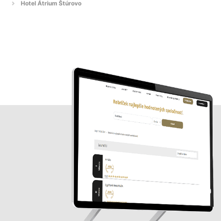
Hotel Átrium Štúrovo