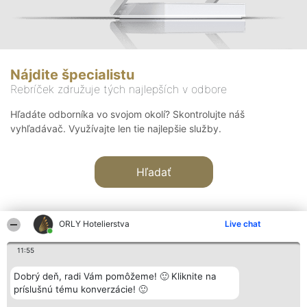
Nájdite špecialistu
Rebríček združuje tých najlepších v odbore
Hľadáte odborníka vo svojom okolí? Skontrolujte náš
vyhľadávač. Využívajte len tie najlepšie služby.
Hľadať
ORLY Hotelierstva
Live chat
11:55
Organizátor hodnotenia
Hodnotenie
Kontakt
Dobrý deň, radi Vám pomôžeme! 🙂 Kliknite na
Bright Side Solutions sp. z o.
Laureáti
Kontakt
príslušnú tému konverzácie! 🙂
o. sp. k.
Lista
ul. Ruska 22
wszystkich