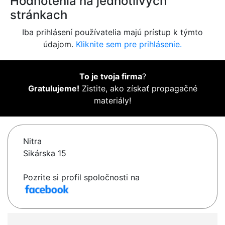
Hodnotenia na jednotlivých
stránkach
Iba prihlásení používatelia majú prístup k týmto
údajom.
Kliknite sem pre prihlásenie.
To je tvoja firma
?
Gratulujeme!
Zistite, ako získať propagačné
materiály!
Nitra
Sikárska 15
Pozrite si profil spoločnosti na