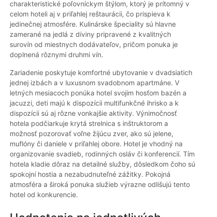
charakteristické poľovníckym štýlom, ktorý je prítomný v
celom hoteli aj v priľahlej reštaurácii, čo prispieva k
jedinečnej atmosfére. Kulinárske špeciality sú hlavne
zamerané na jedlá z diviny pripravené z kvalitných
surovín od miestnych dodávateľov, pričom ponuka je
doplnená rôznymi druhmi vín.
Zariadenie poskytuje komfortné ubytovanie v dvadsiatich
jednej izbách a v luxusnom svadobnom apartmáne. V
letných mesiacoch ponúka hotel svojim hosťom bazén a
jacuzzi, deti majú k dispozícii multifunkčné ihrisko a k
dispozícii sú aj rôzne vonkajšie aktivity. Výnimočnosť
hotela podčiarkuje krytá strelnica s inštruktorom a
možnosť pozorovať voľne žijúcu zver, ako sú jelene,
muflóny či daniele v priľahlej obore. Hotel je vhodný na
organizovanie svadieb, rodinných osláv či konferencií. Tím
hotela kladie dôraz na detailné služby, dôsledkom čoho sú
spokojní hostia a nezabudnuteľné zážitky. Pokojná
atmosféra a široká ponuka služieb výrazne odlišujú tento
hotel od konkurencie.