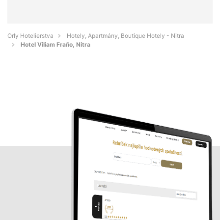
Orly Hotelierstva
Hotely, Apartmány, Boutique Hotely - Nitra
Hotel Viliam Fraňo, Nitra