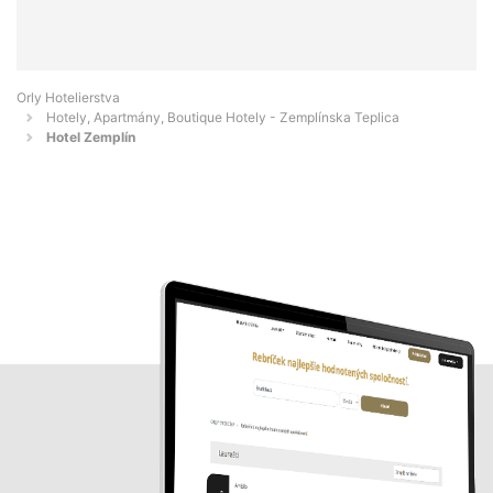
Orly Hotelierstva
Hotely, Apartmány, Boutique Hotely - Zemplínska Teplica
Hotel Zemplín