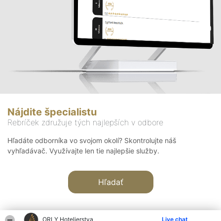
Nájdite špecialistu
Rebríček združuje tých najlepších v odbore
Hľadáte odborníka vo svojom okolí? Skontrolujte náš
vyhľadávač. Využívajte len tie najlepšie služby.
Hľadať
ORLY Hotelierstva
Live chat