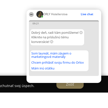
ORLY Hotelierstva
Live chat
09:21
Dobrý deň, radi Vám pomôžeme! 🙂
Kliknite na príslušnú tému
konverzácie! 🙂
Som laureát, mám záujem o
marketingové materiály
Chcem prihlásiť svoju firmu do Orlov
Mám inú otátku
Zistiť
vychutnať svoj úspech.