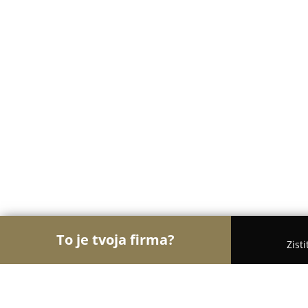
To je tvoja firma?
Zist
Orly Hotelierstva
Hotely, Apartmány, Boutique Ho