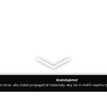
Gratulujeme!
ite teraz, ako získať propagačné materiály, aby ste si mohli naplno 
tely - Bratislava
Apartments Hotel Elisabeth