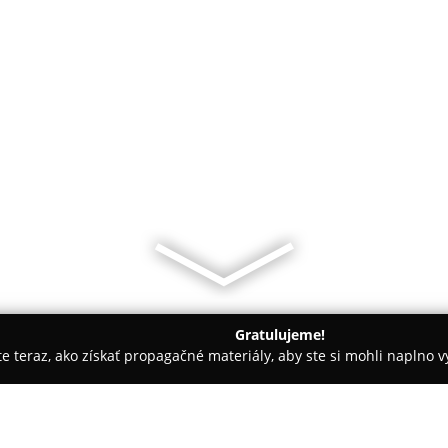
Gratulujeme!
ite teraz, ako získať propagačné materiály, aby ste si mohli naplno 
otely - Lednické Rovne
KMK Restaurant