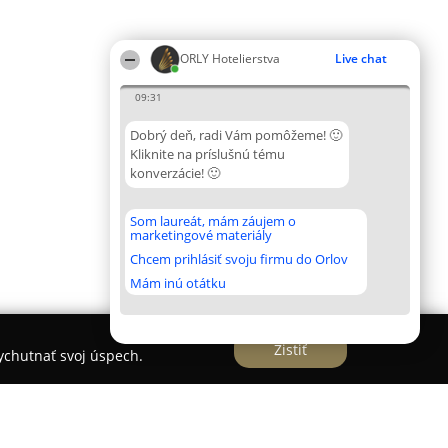
ORLY Hotelierstva
Live chat
09:31
Dobrý deň, radi Vám pomôžeme! 🙂
Kliknite na príslušnú tému
konverzácie! 🙂
Som laureát, mám záujem o
marketingové materiály
Chcem prihlásiť svoju firmu do Orlov
Mám inú otátku
Zistiť
vychutnať svoj úspech.