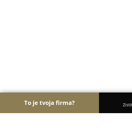
To je tvoja firma?
Zist
Orly Hotelierstva
Hotely, Apartmány, Boutique H