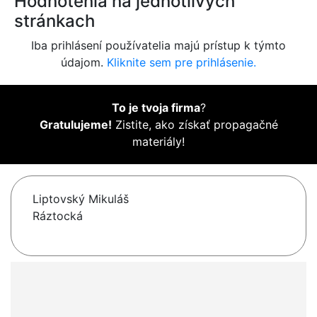
Hodnotenia na jednotlivých
stránkach
Iba prihlásení používatelia majú prístup k týmto
údajom.
Kliknite sem pre prihlásenie.
To je tvoja firma
?
Gratulujeme!
Zistite, ako získať propagačné
materiály!
Liptovský Mikuláš
Ráztocká