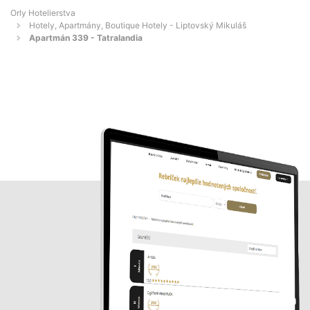
Orly Hotelierstva
Hotely, Apartmány, Boutique Hotely - Liptovský Mikuláš
Apartmán 339 - Tatralandia