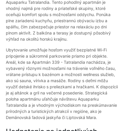
Aquaparku Tatralandia. Tento pohodlný apartmán je
vhodný najmä pre rodiny a priateľské skupiny, ktoré
oceňujú komfort spolu s možnosťami oddychu. Ponúka
plne zariadenú kuchyňu, priestrannú obývaciu izbu a
spálňu, čím zabezpečuje priestor na relaxáciu po dni
plnom aktivít. Z balkóna a terasy je dostupný pôsobivý
výhľad na okolitú horskú krajinu.
Ubytovanie umožňuje hosťom využiť bezplatné Wi-Fi
pripojenie a súkromné parkovanie priamo pri objekte.
Areál, kde sa Apartmán 339 - Tatralandia nachádza, je
vybavený rôznymi možnosťami na trávenie voľného času,
vrátane prístupu k bazénom a možnosti wellness služieb,
ako sú sauna, vírivka a masáže. Rodiny s deťmi môžu
využiť detské ihrisko s preliezkami a hračkami. K dispozícii
je aj altánok a gril na večerné posedenie. Strategická
poloha apartmánu uľahčuje návštevu Aquaparku
Tatralandia a je vhodným východiskom na preskúmavanie
prírodných a turistických atrakcií v regióne, ako je
Demänovská ľadová jaskyňa či Liptovská Mara.