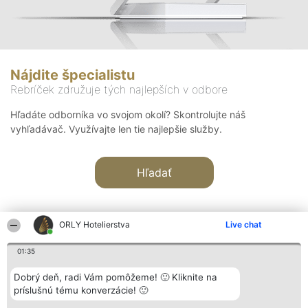
Nájdite špecialistu
Rebríček združuje tých najlepších v odbore
Hľadáte odborníka vo svojom okolí? Skontrolujte náš
vyhľadávač. Využívajte len tie najlepšie služby.
Hľadať
ORLY Hotelierstva
Live chat
01:35
Organizátor hodnotenia
Hodnotenie
Kontakt
Dobrý deň, radi Vám pomôžeme! 🙂 Kliknite na
Bright Side Solutions sp. z o.
Laureáti
Kontakt
príslušnú tému konverzácie! 🙂
o. sp. k.
Lista
ul. Ruska 22
wszystkich