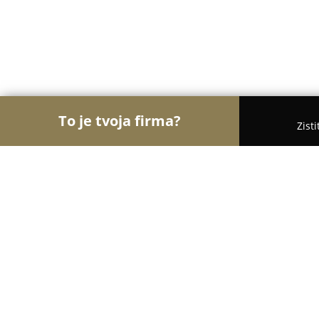
To je tvoja firma?
Zist
Orly Hotelierstva
Hotely, Apartmány, Boutique Ho
Bamboo Bar BB