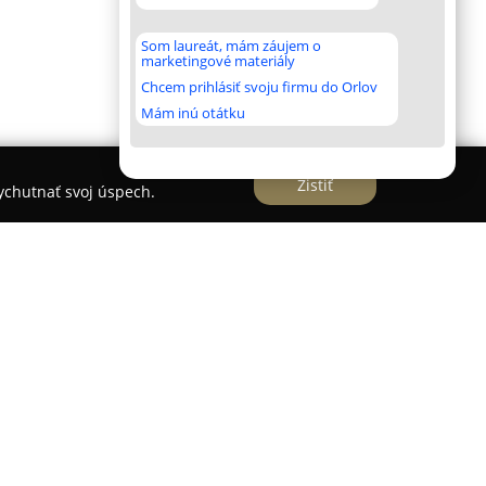
Som laureát, mám záujem o
marketingové materiály
Chcem prihlásiť svoju firmu do Orlov
Mám inú otátku
Zistiť
vychutnať svoj úspech.
aktívny kaviareň a koktailový bar lokalizovaný v
rice, priamo v útulných priestoroch Penziónu
a vyznačuje štýlovým interiérom, kde dominujú
čím vzniká prívetivá a vizuálne otvorená