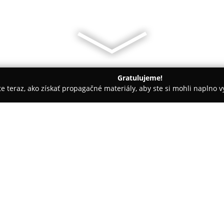
Gratulujeme!
ite teraz, ako získať propagačné materiály, aby ste si mohli naplno 
tely - Banská Bystrica
Bamboo Bar BB
O spoločnosti:
Bamboo Bar BB
predstavuje atr
historickom jadre Banskej Byst
BOCA na Dolnej ulici. Podnik s
teplé farby a motívy bambusu, 