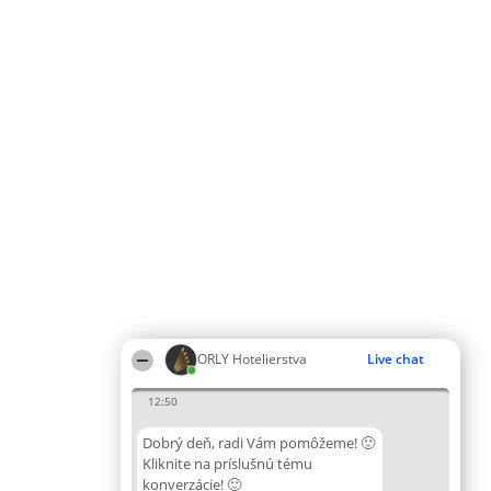
ORLY Hotelierstva
Live chat
12:50
Dobrý deň, radi Vám pomôžeme! 🙂
Kliknite na príslušnú tému
konverzácie! 🙂