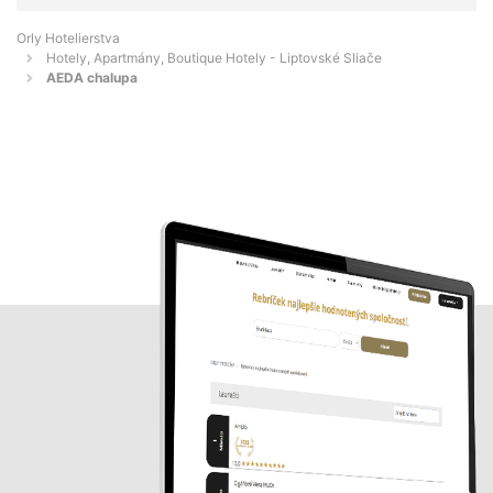
Orly Hotelierstva
Hotely, Apartmány, Boutique Hotely - Liptovské Sliače
AEDA chalupa