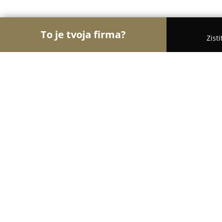
To je tvoja firma?
Zist
Orly Hotelierstva
Hotely, Apartmány, Boutique Ho
Pensione Ristorante Pizzeria Toscan
8.1
(764)
Nitra, Nitra
Zobraziť telefónne číslo