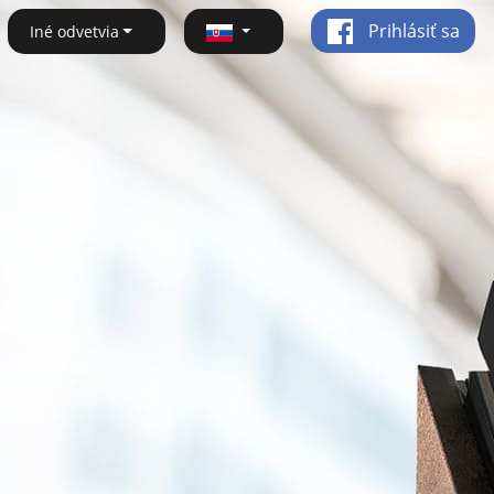
Prihlásiť sa
Iné odvetvia