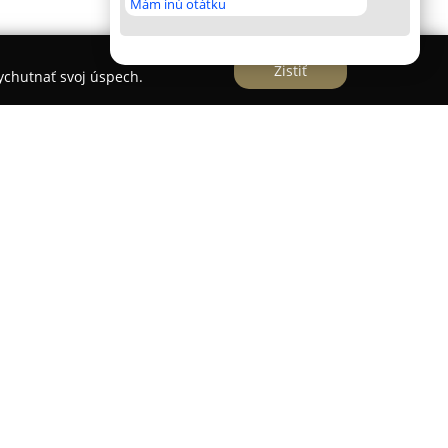
Mám inú otátku
Zistiť
vychutnať svoj úspech.
Toscana Nitra
patrí medzi stálice nitrianskej
om jej tradícia siaha až do roku 1993, čo ju radí
nske pizzerie v tejto lokalite. Od roku 2012
 na Dolnozoborskej ulici, ktoré ponúkajú
ru a výhľad na Nitriansky hrad i susedný park.
dlné dvojlôžkové a trojlôžkové izby s
užbami, čo umožňuje spojiť ubytovanie s
tkom pod jednou strechou. Reštaurácia sa