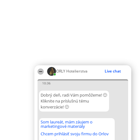
ORLY Hotelierstva
Live chat
10:36
Dobrý deň, radi Vám pomôžeme! 🙂
Kliknite na príslušnú tému
konverzácie! 🙂
Som laureát, mám záujem o
marketingové materiály
Chcem prihlásiť svoju firmu do Orlov