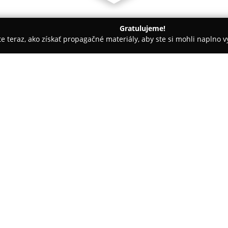
Gratulujeme!
ite teraz, ako získať propagačné materiály, aby ste si mohli naplno 
tely - Nitra
Pensione Ristorante Pizzeria Toscana Nitra
a Nitra
O spoločnosti:
Pensione Ristorante Pizzeria 
gastronómie a hotelierstva, prič
medzi najdlhšie pôsobiace talia
pôsobí v moderných priestoroch
návštevníkom príjemnú atmosfé
Toto zariadenie kombinuje poho
apartmánmi s reštauračnými sl
kvalitným gastronomickým záži