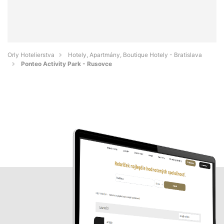
Orly Hotelierstva
Hotely, Apartmány, Boutique Hotely - Bratislava
Ponteo Activity Park - Rusovce