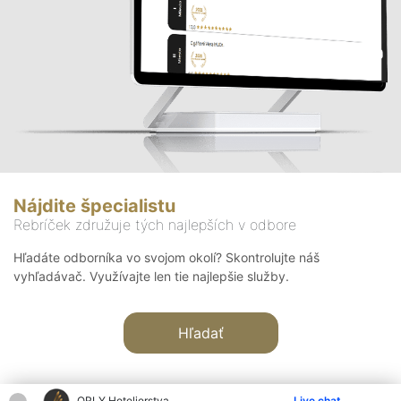
Nájdite špecialistu
Rebríček združuje tých najlepších v odbore
Hľadáte odborníka vo svojom okolí? Skontrolujte náš
vyhľadávač. Využívajte len tie najlepšie služby.
Hľadať
ORLY Hotelierstva
Live chat