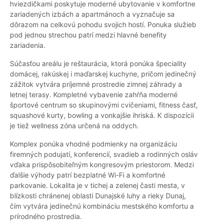
hviezdičkami poskytuje moderné ubytovanie v komfortne
zariadených izbách a apartmánoch a vyznačuje sa
dôrazom na celkovú pohodu svojich hostí. Ponuka služieb
pod jednou strechou patrí medzi hlavné benefity
zariadenia.
Súčasťou areálu je reštaurácia, ktorá ponúka špeciality
domácej, rakúskej i maďarskej kuchyne, pričom jedinečný
zážitok vytvára príjemné prostredie zimnej záhrady a
letnej terasy. Kompletné vybavenie zahŕňa moderné
športové centrum so skupinovými cvičeniami, fitness časť,
squashové kurty, bowling a vonkajšie ihriská. K dispozícii
je tiež wellness zóna určená na oddych.
Komplex ponúka vhodné podmienky na organizáciu
firemných podujatí, konferencií, svadieb a rodinných osláv
vďaka prispôsobiteľným kongresovým priestorom. Medzi
ďalšie výhody patrí bezplatné Wi-Fi a komfortné
parkovanie. Lokalita je v tichej a zelenej časti mesta, v
blízkosti chránenej oblasti Dunajské luhy a rieky Dunaj,
čím vytvára jedinečnú kombináciu mestského komfortu a
prírodného prostredia.