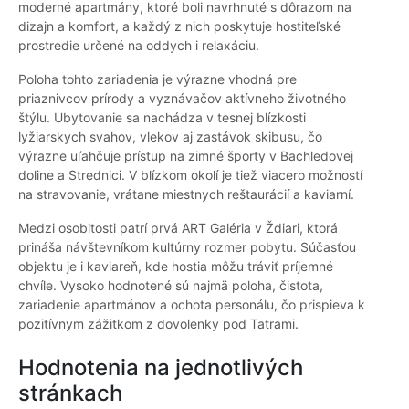
moderné apartmány, ktoré boli navrhnuté s dôrazom na
dizajn a komfort, a každý z nich poskytuje hostiteľské
prostredie určené na oddych i relaxáciu.
Poloha tohto zariadenia je výrazne vhodná pre
priaznivcov prírody a vyznávačov aktívneho životného
štýlu. Ubytovanie sa nachádza v tesnej blízkosti
lyžiarskych svahov, vlekov aj zastávok skibusu, čo
výrazne uľahčuje prístup na zimné športy v Bachledovej
doline a Strednici. V blízkom okolí je tiež viacero možností
na stravovanie, vrátane miestnych reštaurácií a kaviarní.
Medzi osobitosti patrí prvá ART Galéria v Ždiari, ktorá
prináša návštevníkom kultúrny rozmer pobytu. Súčasťou
objektu je i kaviareň, kde hostia môžu tráviť príjemné
chvíle. Vysoko hodnotené sú najmä poloha, čistota,
zariadenie apartmánov a ochota personálu, čo prispieva k
pozitívnym zážitkom z dovolenky pod Tatrami.
Hodnotenia na jednotlivých
stránkach