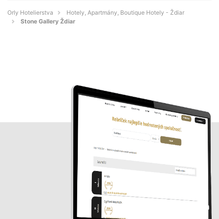
Orly Hotelierstva
Hotely, Apartmány, Boutique Hotely - Ždiar
Stone Gallery Ždiar