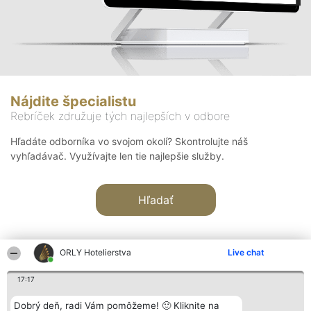
Nájdite špecialistu
Rebríček združuje tých najlepších v odbore
Hľadáte odborníka vo svojom okolí? Skontrolujte náš
vyhľadávač. Využívajte len tie najlepšie služby.
Hľadať
ORLY Hotelierstva
Live chat
17:17
Organizátor hodnotenia
Hodnotenie
Kontakt
Dobrý deň, radi Vám pomôžeme! 🙂 Kliknite na