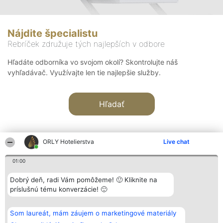
Nájdite špecialistu
Rebríček združuje tých najlepších v odbore
Hľadáte odborníka vo svojom okolí? Skontrolujte náš
vyhľadávač. Využívajte len tie najlepšie služby.
Hľadať
ORLY Hotelierstva
Live chat
01:00
Organizátor hodnotenia
Hodnotenie
Kontakt
Dobrý deň, radi Vám pomôžeme! 🙂 Kliknite na
Bright Side Solutions sp. z o.
Laureáti
Kontakt
príslušnú tému konverzácie! 🙂
o. sp. k.
Lista
ul. Ruska 22
wszystkich
Wrocław 50-079
Laureatów
Som laureát, mám záujem o marketingové materiály
KRS 0000749100 | Regon
Podmienky
381313360 | NIP 8943132676
Obchodné