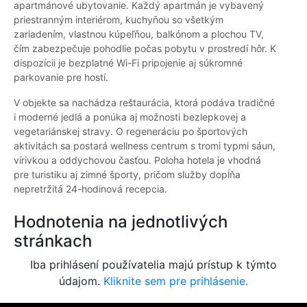
apartmánové ubytovanie. Každý apartmán je vybavený
priestranným interiérom, kuchyňou so všetkým
zariadením, vlastnou kúpeľňou, balkónom a plochou TV,
čím zabezpečuje pohodlie počas pobytu v prostredí hôr. K
dispozícii je bezplatné Wi-Fi pripojenie aj súkromné
parkovanie pre hostí.
V objekte sa nachádza reštaurácia, ktorá podáva tradičné
i moderné jedlá a ponúka aj možnosti bezlepkovej a
vegetariánskej stravy. O regeneráciu po športových
aktivitách sa postará wellness centrum s tromi typmi sáun,
vírivkou a oddychovou časťou. Poloha hotela je vhodná
pre turistiku aj zimné športy, pričom služby dopĺňa
nepretržitá 24-hodinová recepcia.
Hodnotenia na jednotlivých
stránkach
Iba prihlásení používatelia majú prístup k týmto
údajom.
Kliknite sem pre prihlásenie.