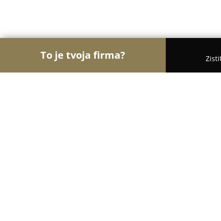
To je tvoja firma?
Zist
Orly Hotelierstva
Hotely, Apartmány, Boutique H
Chaty TRI GROŠE
8.3
(39)
Námestovo , Námestovo