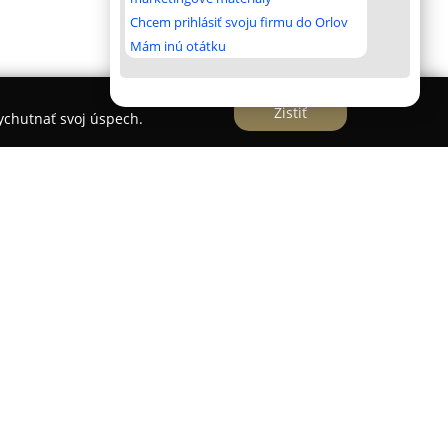
Chcem prihlásiť svoju firmu do Orlov
Mám inú otátku
Zistiť
vychutnať svoj úspech.
 sa v Námestove poskytujú vhodné ubytovanie
v, ktorí uprednostňujú komfort a oddych v
to príjemné ubytovacie zariadenia sú situované v
ej priehrady, v tichej Slanickej osade, čím sa
up k prírodným krásam a rozmanitým