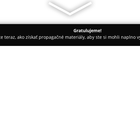
Gratulujeme!
ite teraz, ako získať propagačné materiály, aby ste si mohli naplno 
otely - Námestovo
Chaty TRI GROŠE
O spoločnosti:
Chaty TRI GROŠE
nachádzajúce
pre rodiny aj skupiny priateľo
pôvabnom prostredí Oravy. Tie
bezprostrednej blízkosti Oravsk
zabezpečuje jednoduchý príst
voľnočasovým aktivitám.