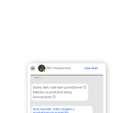
ORLY Hotelierstva
Live chat
16:11
Dobrý deň, radi Vám pomôžeme! 🙂
Kliknite na príslušnú tému
konverzácie! 🙂
Som laureát, mám záujem o
marketingové materiály