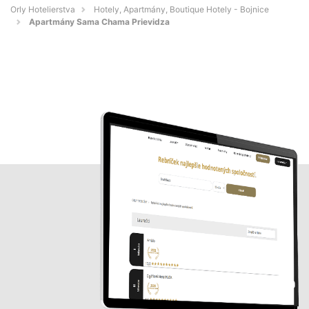
Orly Hotelierstva
Hotely, Apartmány, Boutique Hotely - Bojnice
Apartmány Sama Chama Prievidza