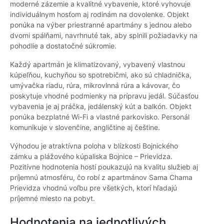
moderné zázemie a kvalitné vybavenie, ktoré vyhovuje
individuálnym hosťom aj rodinám na dovolenke. Objekt
ponúka na výber priestranné apartmány s jednou alebo
dvomi spálňami, navrhnuté tak, aby splnili požiadavky na
pohodlie a dostatočné súkromie.
Každý apartmán je klimatizovaný, vybavený vlastnou
kúpeľňou, kuchyňou so spotrebičmi, ako sú chladnička,
umývačka riadu, rúra, mikrovlnná rúra a kávovar, čo
poskytuje vhodné podmienky na prípravu jedál. Súčasťou
vybavenia je aj práčka, jedálenský kút a balkón. Objekt
ponúka bezplatné Wi-Fi a vlastné parkovisko. Personál
komunikuje v slovenčine, angličtine aj češtine.
Výhodou je atraktívna poloha v blízkosti Bojnického
zámku a plážového kúpaliska Bojnice – Prievidza.
Pozitívne hodnotenia hostí poukazujú na kvalitu služieb aj
príjemnú atmosféru, čo robí z apartmánov Sama Chama
Prievidza vhodnú voľbu pre všetkých, ktorí hľadajú
príjemné miesto na pobyt.
Hodnotenia na jednotlivých