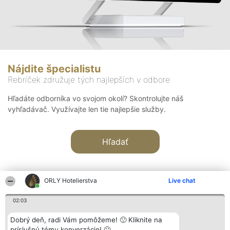
Nájdite špecialistu
Rebríček združuje tých najlepších v odbore
Hľadáte odborníka vo svojom okolí? Skontrolujte náš
vyhľadávač. Využívajte len tie najlepšie služby.
Hľadať
ORLY Hotelierstva
Live chat
02:03
Organizátor hodnotenia
Hodnotenie
Kontakt
Dobrý deň, radi Vám pomôžeme! 🙂 Kliknite na
Bright Side Solutions sp. z o.
Laureáti
Kontakt
príslušnú tému konverzácie! 🙂