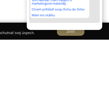
Som laureát, mám záujem o
marketingové materiály
Chcem prihlásiť svoju firmu do Orlov
Mám inú otátku
Zistiť
vychutnať svoj úspech.
ádza priamo v centre Bratislavy, na Námestí
e niekdajšej Mestskej sporiteľne, ktorá bola
ročia. Budova prešla kompletnou rekonštrukciou v
raz bol kladený na zachovanie jej historickej
architektúry s moderným bývaním.