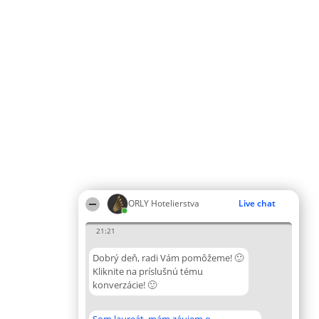
ORLY Hotelierstva
Live chat
21:21
Dobrý deň, radi Vám pomôžeme! 🙂
Kliknite na príslušnú tému
konverzácie! 🙂