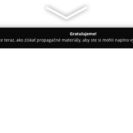
Gratulujeme!
ite teraz, ako získať propagačné materiály, aby ste si mohli naplno 
tely - Bratislava
Best Place Apartments
O spoločnosti:
Best Place Apartments
sa nach
SNP, a sídli v historickej budov
postavená v 30. rokoch 20. sto
rokoch 2017 až 2018, pričom dô
hodnoty a spojenie tradičnej 