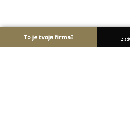
To je tvoja firma?
Zist
Orly Hotelierstva
Hotely, Apartmány, Boutique Ho
Best Place Apartments
8.3
(8716)