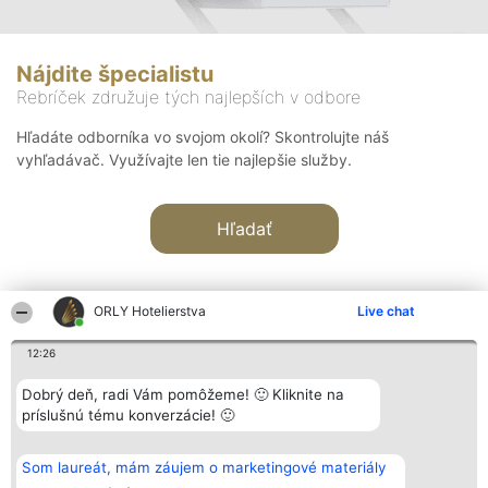
Nájdite špecialistu
Rebríček združuje tých najlepších v odbore
Hľadáte odborníka vo svojom okolí? Skontrolujte náš
vyhľadávač. Využívajte len tie najlepšie služby.
Hľadať
ORLY Hotelierstva
Live chat
12:26
Organizátor hodnotenia
Hodnotenie
Kontakt
Dobrý deň, radi Vám pomôžeme! 🙂 Kliknite na
Bright Side Solutions sp. z o.
Laureáti
Kontakt
príslušnú tému konverzácie! 🙂
o. sp. k.
Lista
ul. Ruska 22
wszystkich
Wrocław 50-079
Laureatów
Som laureát, mám záujem o marketingové materiály
KRS 0000749100 | Regon
Podmienky
381313360 | NIP 8943132676
Obchodné