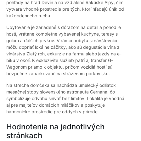
pohľady na hrad Devín a na vzdialené Rakúske Alpy, čím
vytvára vhodné prostredie pre tých, ktorí hľadajú únik od
každodenného ruchu.
Ubytovanie je zariadené s dôrazom na detail a pohodlie
hostí, vrátane kompletne vybavenej kuchyne, terasy s
grilom a ďalších prvkov. V rámci pobytu si návštevníci
môžu dopriať lokálne zážitky, ako sú degustácie vína z
vinárstva Zlatý roh, exkurzie na farmu alebo jazdy na e-
biku v okolí. K exkluzivite služieb patrí aj transfer G-
Wagonom priamo k objektu, pričom vozidlá hostí sú
bezpečne zaparkované na stráženom parkovisku.
Na streche domčeka sa nachádza umelecký odliatok
mesačnej stopy slovenského astronauta Cernana, čo
symbolizuje odvahu snívať bez limitov. Lokalita je vhodná
aj pre majiteľov domácich miláčikov a poskytuje
harmonické prostredie pre oddych v prírode.
Hodnotenia na jednotlivých
stránkach