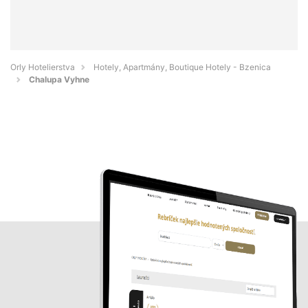
Orly Hotelierstva
Hotely, Apartmány, Boutique Hotely - Bzenica
Chalupa Vyhne