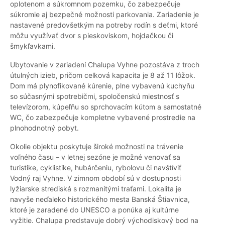
oplotenom a súkromnom pozemku, čo zabezpečuje
súkromie aj bezpečné možnosti parkovania. Zariadenie je
nastavené predovšetkým na potreby rodín s deťmi, ktoré
môžu využívať dvor s pieskoviskom, hojdačkou či
šmykľavkami.
Ubytovanie v zariadení Chalupa Vyhne pozostáva z troch
útulných izieb, pričom celková kapacita je 8 až 11 lôžok.
Dom má plynofikované kúrenie, plne vybavenú kuchyňu
so súčasnými spotrebičmi, spoločenskú miestnosť s
televízorom, kúpeľňu so sprchovacím kútom a samostatné
WC, čo zabezpečuje kompletne vybavené prostredie na
plnohodnotný pobyt.
Okolie objektu poskytuje široké možnosti na trávenie
voľného času – v letnej sezóne je možné venovať sa
turistike, cyklistike, hubárčeniu, rybolovu či navštíviť
Vodný raj Vyhne. V zimnom období sú v dostupnosti
lyžiarske strediská s rozmanitými traťami. Lokalita je
navyše neďaleko historického mesta Banská Štiavnica,
ktoré je zaradené do UNESCO a ponúka aj kultúrne
vyžitie. Chalupa predstavuje dobrý východiskový bod na