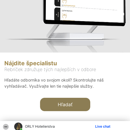
Nájdite špecialistu
Rebríček združuje tých najlepších v odbore
Hľadáte odborníka vo svojom okolí? Skontrolujte náš
vyhľadávač. Využívajte len tie najlepšie služby.
Hľadať
ORLY Hotelierstva
Live chat