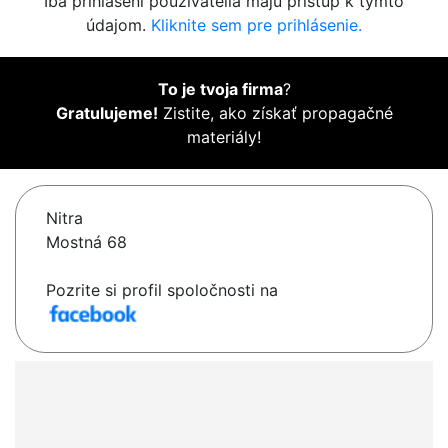
Iba prihlásení používatelia majú prístup k týmto
údajom.
Kliknite sem pre prihlásenie.
To je tvoja firma
?
Gratulujeme!
Zistite, ako získať propagačné
materiály!
Nitra
Mostná 68
Pozrite si profil spoločnosti na