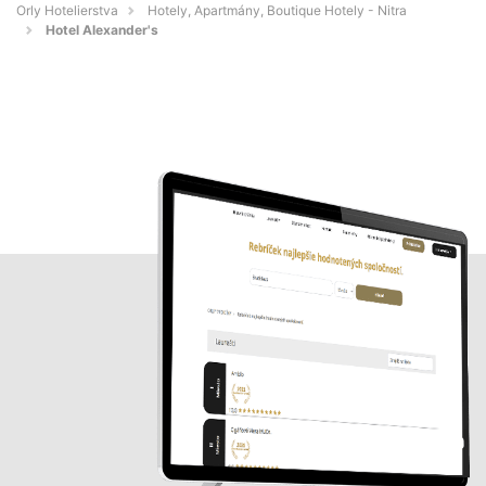
Orly Hotelierstva
Hotely, Apartmány, Boutique Hotely - Nitra
Hotel Alexander's