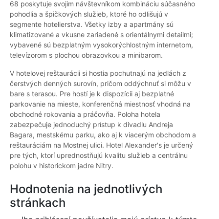
68 poskytuje svojim návštevníkom kombináciu súčasného
pohodlia a špičkových služieb, ktoré ho odlišujú v
segmente hotelierstva. Všetky izby a apartmány sú
klimatizované a vkusne zariadené s orientálnymi detailmi;
vybavené sú bezplatným vysokorýchlostným internetom,
televízorom s plochou obrazovkou a minibarom.
V hotelovej reštaurácii si hostia pochutnajú na jedlách z
čerstvých denných surovín, pričom oddýchnuť si môžu v
bare s terasou. Pre hostí je k dispozícii aj bezplatné
parkovanie na mieste, konferenčná miestnosť vhodná na
obchodné rokovania a práčovňa. Poloha hotela
zabezpečuje jednoduchý prístup k divadlu Andreja
Bagara, mestskému parku, ako aj k viacerým obchodom a
reštauráciám na Mostnej ulici. Hotel Alexander's je určený
pre tých, ktorí uprednostňujú kvalitu služieb a centrálnu
polohu v historickom jadre Nitry.
Hodnotenia na jednotlivých
stránkach