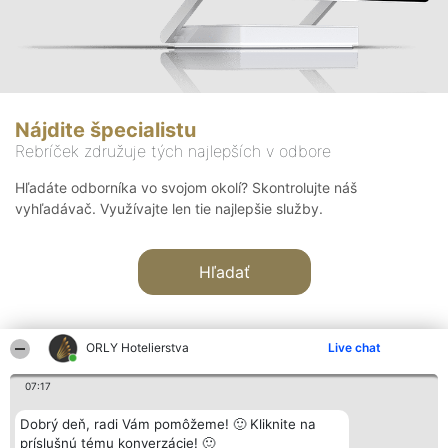
Nájdite špecialistu
Rebríček združuje tých najlepších v odbore
Hľadáte odborníka vo svojom okolí? Skontrolujte náš
vyhľadávač. Využívajte len tie najlepšie služby.
Hľadať
ORLY Hotelierstva
Live chat
07:17
Organizátor hodnotenia
Hodnotenie
Kontakt
Dobrý deň, radi Vám pomôžeme! 🙂 Kliknite na
Bright Side Solutions sp. z o.
Laureáti
Kontakt
príslušnú tému konverzácie! 🙂