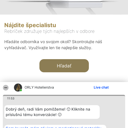
Nájdite špecialistu
Rebríček združuje tých najlepších v odbore
Hľadáte odborníka vo svojom okolí? Skontrolujte náš
vyhľadávač. Využívajte len tie najlepšie služby.
Hľadať
ORLY Hotelierstva
Live chat
11:53
Organizátor hodnotenia
Hodnotenie
Kontakt
Dobrý deň, radi Vám pomôžeme! 🙂 Kliknite na
Bright Side Solutions sp. z o.
Laureáti
Kontakt
príslušnú tému konverzácie! 🙂
o. sp. k.
Lista
ul. Ruska 22
wszystkich
Wrocław 50-079
Laureatów