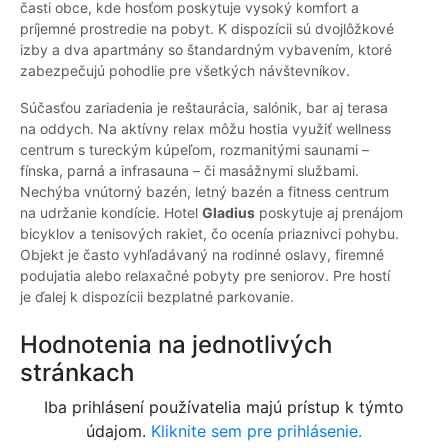
časti obce, kde hosťom poskytuje vysoký komfort a
príjemné prostredie na pobyt. K dispozícii sú dvojlôžkové
izby a dva apartmány so štandardným vybavením, ktoré
zabezpečujú pohodlie pre všetkých návštevníkov.
Súčasťou zariadenia je reštaurácia, salónik, bar aj terasa
na oddych. Na aktívny relax môžu hostia využiť wellness
centrum s tureckým kúpeľom, rozmanitými saunami –
fínska, parná a infrasauna – či masážnymi službami.
Nechýba vnútorný bazén, letný bazén a fitness centrum
na udržanie kondície. Hotel
Gladius
poskytuje aj prenájom
bicyklov a tenisových rakiet, čo ocenía priaznivci pohybu.
Objekt je často vyhľadávaný na rodinné oslavy, firemné
podujatia alebo relaxačné pobyty pre seniorov. Pre hostí
je ďalej k dispozícii bezplatné parkovanie.
Hodnotenia na jednotlivých
stránkach
Iba prihlásení používatelia majú prístup k týmto
údajom.
Kliknite sem pre prihlásenie.