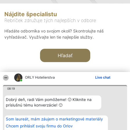
Nájdite špecialistu
Rebríček združuje tých najlepších v odbore
Hľadáte odborníka vo svojom okolí? Skontrolujte náš
vyhľadávač. Využívajte len tie najlepšie služby.
Hľadať
ORLY Hotelierstva
Live chat
08:19
Organizátor hodnotenia
Hodnotenie
Kontakt
Dobrý deň, radi Vám pomôžeme! 🙂 Kliknite na
Bright Side Solutions sp. z o.
Laureáti
Kontakt
príslušnú tému konverzácie! 🙂
o. sp. k.
Lista
ul. Ruska 22
wszystkich
Wrocław 50-079
Laureatów
Som laureát, mám záujem o marketingové materiály
KRS 0000749100 | Regon
Podmienky
381313360 | NIP 8943132676
Obchodné
Chcem prihlásiť svoju firmu do Orlov
+48 508 492 400
podmienky