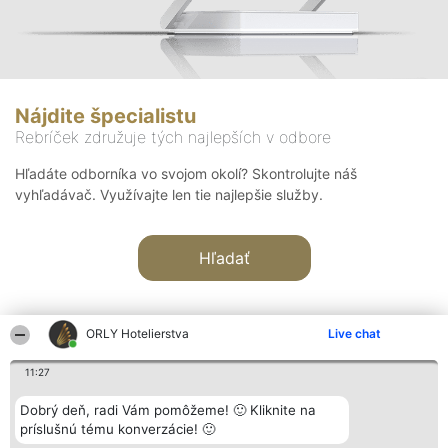
Nájdite špecialistu
Rebríček združuje tých najlepších v odbore
Hľadáte odborníka vo svojom okolí? Skontrolujte náš
vyhľadávač. Využívajte len tie najlepšie služby.
Hľadať
ORLY Hotelierstva
Live chat
11:27
Organizátor hodnotenia
Hodnotenie
Kontakt
Dobrý deň, radi Vám pomôžeme! 🙂 Kliknite na
Bright Side Solutions sp. z o.
Laureáti
Kontakt
príslušnú tému konverzácie! 🙂
o. sp. k.
Lista