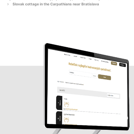
Slovak cottage in the Carpathians near Bratislava