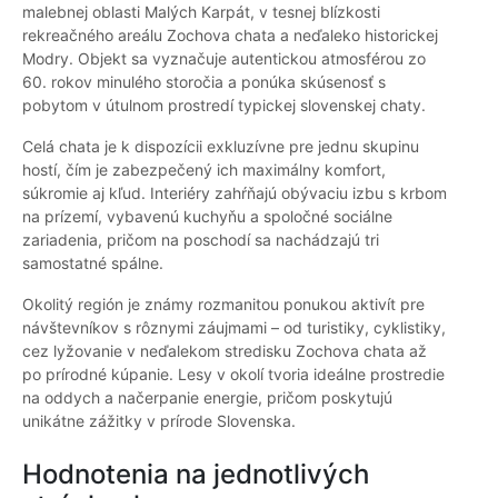
malebnej oblasti Malých Karpát, v tesnej blízkosti
rekreačného areálu Zochova chata a neďaleko historickej
Modry. Objekt sa vyznačuje autentickou atmosférou zo
60. rokov minulého storočia a ponúka skúsenosť s
pobytom v útulnom prostredí typickej slovenskej chaty.
Celá chata je k dispozícii exkluzívne pre jednu skupinu
hostí, čím je zabezpečený ich maximálny komfort,
súkromie aj kľud. Interiéry zahŕňajú obývaciu izbu s krbom
na prízemí, vybavenú kuchyňu a spoločné sociálne
zariadenia, pričom na poschodí sa nachádzajú tri
samostatné spálne.
Okolitý región je známy rozmanitou ponukou aktivít pre
návštevníkov s rôznymi záujmami – od turistiky, cyklistiky,
cez lyžovanie v neďalekom stredisku Zochova chata až
po prírodné kúpanie. Lesy v okolí tvoria ideálne prostredie
na oddych a načerpanie energie, pričom poskytujú
unikátne zážitky v prírode Slovenska.
Hodnotenia na jednotlivých