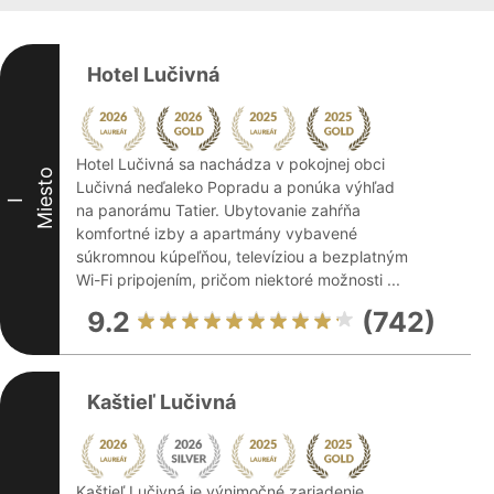
Hotel Lučivná
Hotel Lučivná sa nachádza v pokojnej obci
Miesto
Lučivná neďaleko Popradu a ponúka výhľad
I
na panorámu Tatier. Ubytovanie zahŕňa
komfortné izby a apartmány vybavené
súkromnou kúpeľňou, televíziou a bezplatným
Wi-Fi pripojením, pričom niektoré možnosti ...
9.2
(742)
Kaštieľ Lučivná
Kaštieľ Lučivná je výnimočné zariadenie