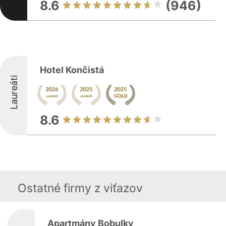
8.6
(946)
Hotel Končistá
Laureáti
8.6
Ostatné firmy z viťazov
Apartmány Bobulky