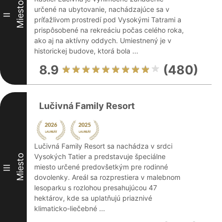
Miesto
určené na ubytovanie, nachádzajúce sa v
II
príťažlivom prostredí pod Vysokými Tatrami a
prispôsobené na rekreáciu počas celého roka,
ako aj na aktívny oddych. Umiestnený je v
historickej budove, ktorá bola ...
8.9
(480)
Lučivná Family Resort
Lučivná Family Resort sa nachádza v srdci
Vysokých Tatier a predstavuje špeciálne
Miesto
miesto určené predovšetkým pre rodinné
III
dovolenky. Areál sa rozprestiera v malebnom
lesoparku s rozlohou presahujúcou 47
hektárov, kde sa uplatňujú priaznivé
klimaticko-liečebné ...