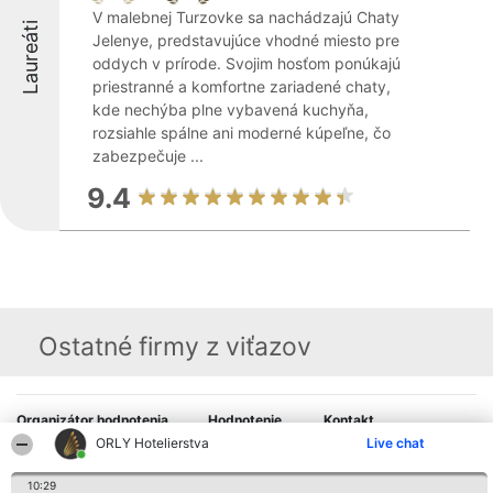
V malebnej Turzovke sa nachádzajú Chaty
Laureáti
Jelenye, predstavujúce vhodné miesto pre
oddych v prírode. Svojim hosťom ponúkajú
priestranné a komfortne zariadené chaty,
kde nechýba plne vybavená kuchyňa,
rozsiahle spálne ani moderné kúpeľne, čo
zabezpečuje ...
9.4
Ostatné firmy z viťazov
Organizátor hodnotenia
Hodnotenie
Kontakt
Bright Side Solutions sp. z o.
Laureáti
Kontakt
ORLY Hotelierstva
Live chat
o. sp. k.
Lista
ul. Ruska 22
wszystkich
Wrocław 50-079
10:29
Laureatów