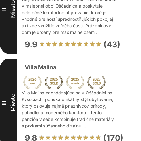
Miesto
v malebnej obci Oščadnica a poskytuje
II
celoročné komfortné ubytovanie, ktoré je
vhodné pre hostí uprednostňujúcich pokoj aj
aktívne využitie voľného času. Prázdninový
dom je určený pre maximálne osem ...
9.9
(43)
Villa Malina
Villa Malina nachádzajúca sa v Oščadnici na
Miesto
Kysuciach, ponúka unikátny štýl ubytovania,
III
ktorý oslovuje najmä priaznivcov prírody,
pohodlia a moderného komfortu. Tento
penzión v sebe kombinuje tradičné materiály
s prvkami súčasného dizajnu, ...
9.8
(170)