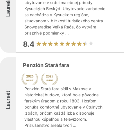
Laureáti
ubytovanie v srdci malebnej prírody
Kysuckých Beskýd. Ubytovacie zariadenie
sa nachádza v Kysuckom regióne,
situovanom v blízkosti turistického centra
Snowparadise Veľká Rača, čo vytvára
priaznivé podmienky ...
8.4
Penzión Stará fara
Penzión Stará fara sídli v Makove v
Laureáti
historickej budove, ktorá bola pôvodne
farským úradom z roku 1803. Hosťom
ponúka komfortné ubytovanie v útulných
izbách, pričom každá izba disponuje
vlastnou kúpeľňou a televízorom.
Príslušenstvo areálu tvorí ...