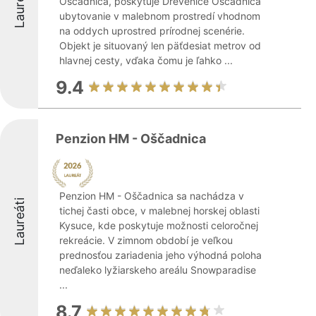
Laureáti
Oščadnica, poskytuje Drevenice Oščadnica
ubytovanie v malebnom prostredí vhodnom
na oddych uprostred prírodnej scenérie.
Objekt je situovaný len päťdesiat metrov od
hlavnej cesty, vďaka čomu je ľahko ...
9.4
Penzion HM - Oščadnica
Penzion HM - Oščadnica sa nachádza v
Laureáti
tichej časti obce, v malebnej horskej oblasti
Kysuce, kde poskytuje možnosti celoročnej
rekreácie. V zimnom období je veľkou
prednosťou zariadenia jeho výhodná poloha
neďaleko lyžiarskeho areálu Snowparadise
...
8.7