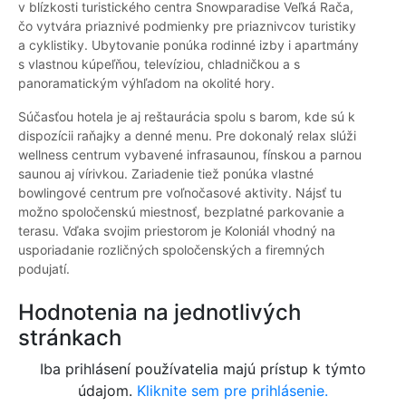
v blízkosti turistického centra Snowparadise Veľká Rača,
čo vytvára priaznivé podmienky pre priaznivcov turistiky
a cyklistiky. Ubytovanie ponúka rodinné izby i apartmány
s vlastnou kúpeľňou, televíziou, chladničkou a s
panoramatickým výhľadom na okolité hory.
Súčasťou hotela je aj reštaurácia spolu s barom, kde sú k
dispozícii raňajky a denné menu. Pre dokonalý relax slúži
wellness centrum vybavené infrasaunou, fínskou a parnou
saunou aj vírivkou. Zariadenie tiež ponúka vlastné
bowlingové centrum pre voľnočasové aktivity. Nájsť tu
možno spoločenskú miestnosť, bezplatné parkovanie a
terasu. Vďaka svojim priestorom je Koloniál vhodný na
usporiadanie rozličných spoločenských a firemných
podujatí.
Hodnotenia na jednotlivých
stránkach
Iba prihlásení používatelia majú prístup k týmto
údajom.
Kliknite sem pre prihlásenie.