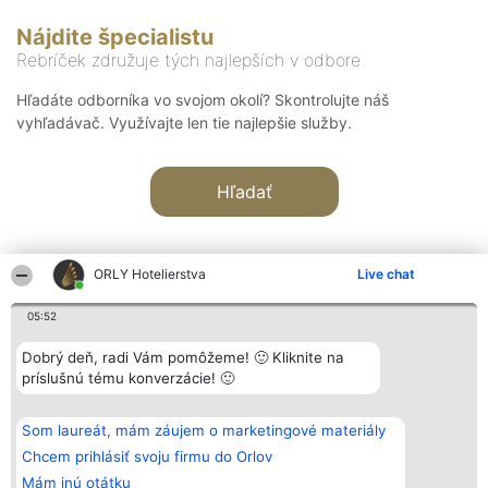
Nájdite špecialistu
Rebríček združuje tých najlepších v odbore
Hľadáte odborníka vo svojom okolí? Skontrolujte náš
vyhľadávač. Využívajte len tie najlepšie služby.
Hľadať
ORLY Hotelierstva
Live chat
05:52
Organizátor hodnotenia
Hodnotenie
Kontakt
Dobrý deň, radi Vám pomôžeme! 🙂 Kliknite na
Bright Side Solutions sp. z o.
Laureáti
Kontakt
príslušnú tému konverzácie! 🙂
o. sp. k.
Lista
ul. Ruska 22
wszystkich
Wrocław 50-079
Laureatów
Som laureát, mám záujem o marketingové materiály
KRS 0000749100 | Regon
Podmienky
381313360 | NIP 8943132676
Obchodné
Chcem prihlásiť svoju firmu do Orlov
+48 508 492 400
podmienky
Mám inú otátku
Zásady