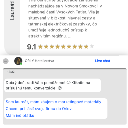
Laureáti
nachádzajúce sa v Novom Smokovci, v
malebnej časti Vysokých Tatier. Vila je
situovaná v blízkosti hlavnej cesty a
tatranskej električkovej zastávky, čo
umožňuje jednoduchý prístup k
atraktivitám regiónu. ...
9.1
ORLY Hotelierstva
Live chat
Organizátor hodnotenia
Hodnotenie
Kontakt
Bright Side Solutions sp. z o.
Laureáti
Kontakt
13:32
o. sp. k.
Lista
ul. Ruska 22
wszystkich
Dobrý deň, radi Vám pomôžeme! 🙂 Kliknite na
Wrocław 50-079
Laureatów
príslušnú tému konverzácie! 🙂
KRS 0000749100 | Regon
Podmienky
381313360 | NIP 8943132676
Obchodné
+48 508 492 400
podmienky
Zásady
Som laureát, mám záujem o marketingové materiály
ochrany
Chcem prihlásiť svoju firmu do Orlov
osobných
údajov
Mám inú otátku